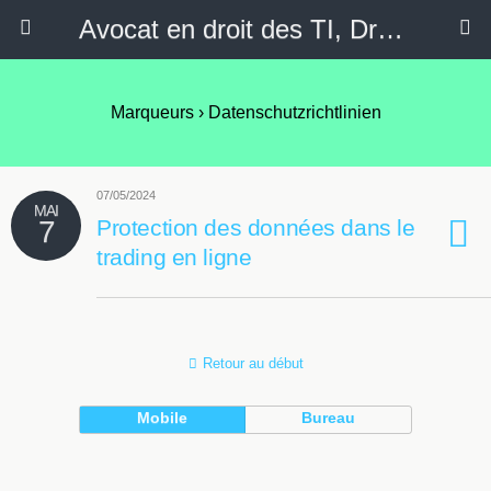
Avocat en droit des TI, Droit de l'Internet, Politique de confidentialité & Médias sociaux
Marqueurs
›
Datenschutzrichtlinien
07/05/2024
MAI
7
Protection des données dans le
trading en ligne
Retour au début
Mobile
Bureau