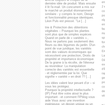
informé de l'illégalité, ne
en
dernière idée de produit. Mais ensuite
constitue pas une violation de
2 
il lit l'e-mail. Un concurrent a mis sur
l'art 10 MRK dar.
le marché un produit étonnamment
co
similaire - y compris le nom, Design
po
et fonctionnalité presque identiques.
ré
Léon Puls est pressé. "Le […]
en
trie & Protection des obtentions
fa
végétales – Pourquoi les plantes
ma
sont plus que de simples espèces
Quand on parle de « variétés ».,
sp
Nous ne parlons pas seulement des
fo
fleurs ou des légumes du jardin. D'un
ch
point de vue juridique, les variétés
En
sont des valeurs économiques qui
nécessitent une protection, Droits de
La
propriété et importance économique.
Dé
De la graine à la récolte, de l'éleveur
ex
au revendeur: La manipulation
d'
correcte des variétés est essentielle
- et réglementée par la loi. Que
ra
signifie « variété » en droit ?? […]
ge
pr
Les idées valent leur pesant d’or – si
vous les protégez.
co
Pourquoi la propriété intellectuelle ?
de
(IP) Peut être votre atout le plus
vé
important - et comment l'IPblog vous
aide Vous avez une invention
ingénieuse, un design unique ou un