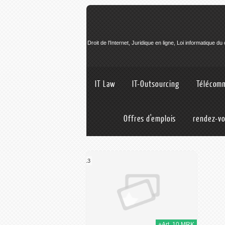
Droit de l'Internet, Juridique en ligne, Loi informatique du
IT Law
IT-Outsourcing
Télécomm
Offres d'emplois
rendez-vo
14e octobre 2013
+Art. 10 MRK