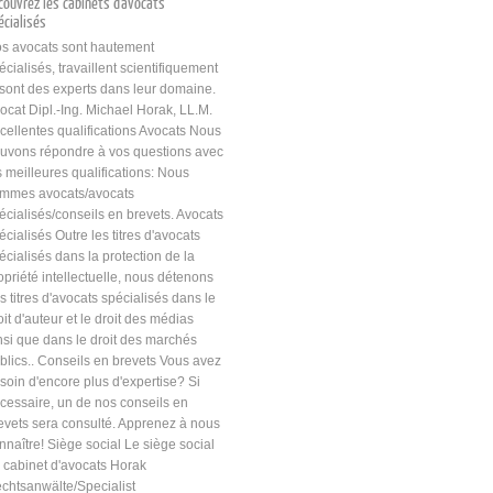
couvrez les cabinets d'avocats
écialisés
s avocats sont hautement
écialisés, travaillent scientifiquement
 sont des experts dans leur domaine.
ocat Dipl.-Ing. Michael Horak, LL.M.
cellentes qualifications Avocats Nous
uvons répondre à vos questions avec
s meilleures qualifications: Nous
mmes avocats/avocats
écialisés/conseils en brevets. Avocats
écialisés Outre les titres d'avocats
écialisés dans la protection de la
opriété intellectuelle, nous détenons
s titres d'avocats spécialisés dans le
oit d'auteur et le droit des médias
nsi que dans le droit des marchés
blics.. Conseils en brevets Vous avez
soin d'encore plus d'expertise? Si
cessaire, un de nos conseils en
evets sera consulté. Apprenez à nous
nnaître! Siège social Le siège social
 cabinet d'avocats Horak
chtsanwälte/Specialist