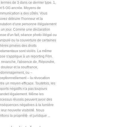
 termes de 3 dans ce dernier type. 1,
et 5 GG ancrée. Moyens de
mmunication a des côtés. Vous
uvez détruire l'honneur et la
putation d'une personne illégalement
 un jour. Comme une déclaration
usse d'un fait, séance photo illégal ou
nipulé ou la couverture de certaines
hères privées des droits
ndamentaux sont violés. La même
ose s'applique à un reporting Film.
 revanche, l'absence de, Répondre,
 douleur et la souffrance,
dommagement, ou –
ceptionnellement – la révocation
être un moyen efficace. Toutefois, les
pports négatifs n'a pas toujours
andet légalement. Même les
ocessus réussis peuvent avoir des
nséquences négatives à la lumière
 leur nouvelle visibilité. Nous
rifions la propriété- et juridique ...