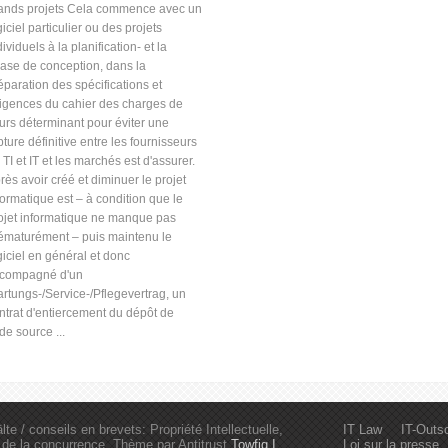
ands projets Cela commence avec un
giciel particulier ou des projets
dividuels à la planification- et la
ase de conception, dans la
éparation des spécifications et
igences du cahier des charges de
urs déterminant pour éviter une
pture définitive entre les fournisseurs
 TI et IT et les marchés est d'assurer.
rès avoir créé et diminuer le projet
formatique est – à condition que le
ojet informatique ne manque pas
ématurément – puis maintenu le
giciel en général et donc
compagné d'un
rtungs-/Service-/Pflegevertrag, un
ntrat d'entiercement du dépôt de
de source ...
te / conseils en brevets: Propriété Intellectuelle,
IT Law
IT-Outs
it de la concurrence, Thème par Antitrust
Towfiq I.
Loi sur la presse