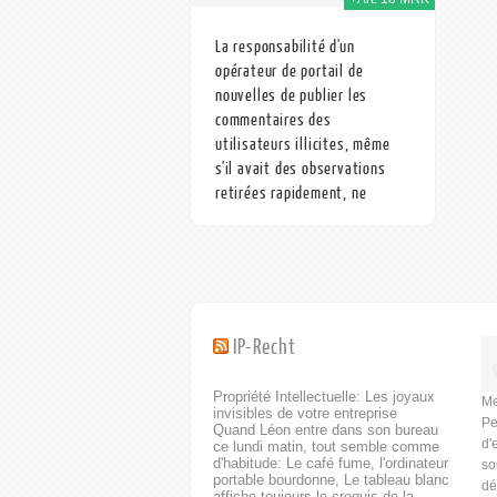
La responsabilité d'un
opérateur de portail de
nouvelles de publier les
commentaires des
utilisateurs illicites, même
s'il avait des observations
retirées rapidement, ne
constitue pas une violation de
l'art 10 MRK montre après
avoir été informée des
contenus illégaux des
commentaires anonymes
IP-Recht
La responsabilité d'un
opérateur de portail de
nouvelles de publier les
Propriété Intellectuelle: Les joyaux
Me
invisibles de votre entreprise
commentaires des utilisateurs
Pe
Quand Léon entre dans son bureau
illicites, même s'il avait des
d'
ce lundi matin, tout semble comme
observations retirées
d'habitude: Le café fume, l'ordinateur
so
rapidement, après qu'il a été
portable bourdonne, Le tableau blanc
dé
affiche toujours le croquis de la