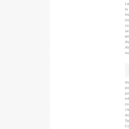
La
la
Ha
in
co
se
té
A
AV
no
do
po
ju
in
co
c'
do
Sy
Co