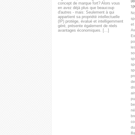
Dé
concept de marque fort? Alors vous
sp
en avez déjà plus que beaucoup
d'autres - mais: Seulement à qui
No
appartient sa propriété intellectuelle
sp
(IP) protège, évalué et intelligemment
et
géré, présente également de réels
avantages économiques. […]
Av
Ex
po
le
so
sp
sp
sp
pr
de
dr
ai
pu
be
né
br
co
du
Re