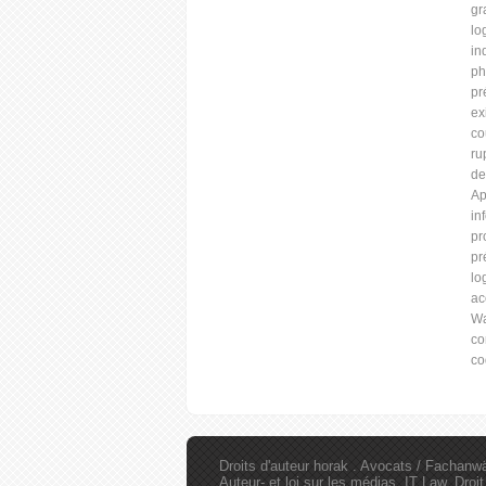
gr
lo
in
ph
pr
ex
co
ru
de
Ap
in
pr
pr
lo
ac
Wa
co
co
Droits d'auteur horak . Avocats / Fachanwäl
Auteur- et loi sur les médias, IT Law, Dro