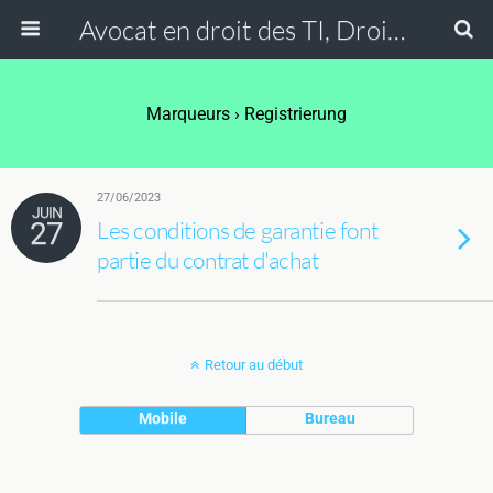
Avocat en droit des TI, Droit de l'Internet, Politique de confidentialité & Médias sociaux
Marqueurs
›
Registrierung
27/06/2023
JUIN
27
Les conditions de garantie font
partie du contrat d'achat
Retour au début
Mobile
Bureau