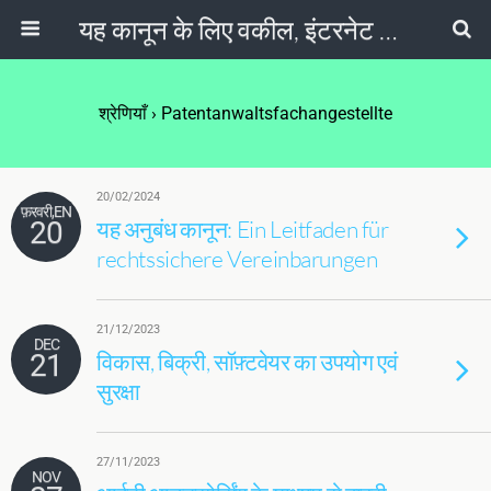
यह कानून के लिए वकील, इंटरनेट का कानून, गोपनीयता नीति & सोशल मीडिया
श्रेणियाँ
›
Patentanwaltsfachangestellte
20/02/2024
फ़रवरी,EN
20
यह अनुबंध कानून:
Ein Leitfaden für
rechtssichere Vereinbarungen
21/12/2023
DEC
21
विकास, बिक्री, सॉफ़्टवेयर का उपयोग एवं
सुरक्षा
27/11/2023
NOV