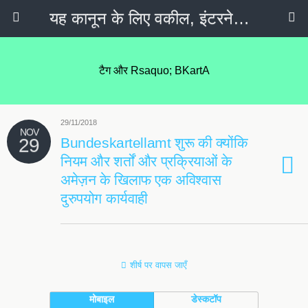
यह कानून के लिए वकील, इंटरनेट का कानून, गोपनीयता नीति & सोशल मीडिया
टैग और Rsaquo
;
BKartA
29/11/2018
NOV
29
Bundeskartellamt शुरू की क्योंकि
नियम और शर्तों और प्रक्रियाओं के
अमेज़न के खिलाफ एक अविश्वास
दुरुपयोग कार्यवाही
शीर्ष पर वापस जाएँ
मोबाइल
डेस्कटॉप