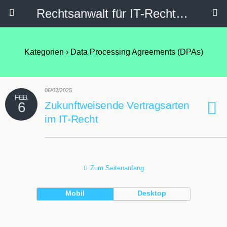
Rechtsanwalt für IT-Recht, Internetrecht, Datenschutz & Social Media
Kategorien ›
Data Processing Agreements (DPAs)
06/02/2025
FEB.
6
Zukunftweisende Vertragsarten
im IT-Recht
Zum Seitenanfang
Mobil
Desktop