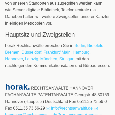
von unseren Standorten aus zugegriffen werden kann,
wie Server, digitale Bibliothek, Telefonzentrale u.a.
Daneben halten wir weitere Zweigstellen unserer Kanzlei
in einigen Metropolen vor.
Hauptsitz und Zweigstellen
horak Rechtsanwälte erreichen Sie in
Berlin
,
Bielefeld
,
Bremen
,
Düsseldorf
,
Frankfurt/ Main
,
Hamburg
,
Hannover
,
Leipzig
,
München
,
Stuttgart
mit den
nachfolgenden Kommunikationsdaten und Büroadressen:
horak.
RECHTSANWÄLTE HANNOVER
FACHANWÄLTE PATENTANWÄLTE Georgstr. 48 30159
Hannover (Hauptsitz) Deutschland Fon 0511.35 73 56-0
Fax 0511.35 73 56-29
info@rechtsanwaltit.de
hannover@rechtsanwaltit.de
zu unserem Hauptsitz