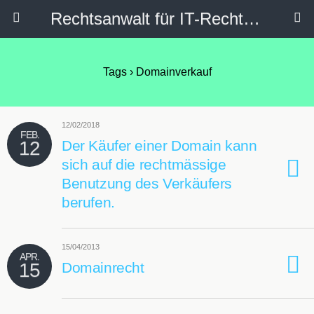
Rechtsanwalt für IT-Recht, Internetrecht, Datenschutz & Social Media
Tags › Domainverkauf
12/02/2018
FEB.
12
Der Käufer einer Domain kann
sich auf die rechtmässige
Benutzung des Verkäufers
berufen.
15/04/2013
APR.
15
Domainrecht