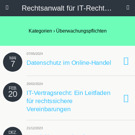
Rechtsanwalt für IT-Recht, Internetrecht, Datenschutz & Social Media
Kategorien ›
Überwachungspflichten
07/05/2024
MAI
7
Datenschutz im Online-Handel
20/02/2024
FEB.
20
IT-Vertragsrecht: Ein Leitfaden
für rechtssichere
Vereinbarungen
21/12/2023
DEZ.