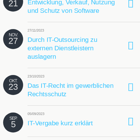
21
Entwicklung, Verkauf, Nutzung
und Schutz von Software
27/11/2023
NOV.
27
Durch IT-Outsourcing zu
externen Dienstleistern
auslagern
23/10/2023
OKT.
23
Das IT-Recht im gewerblichen
Rechtsschutz
05/09/2023
SEP.
5
IT-Vergabe kurz erklärt