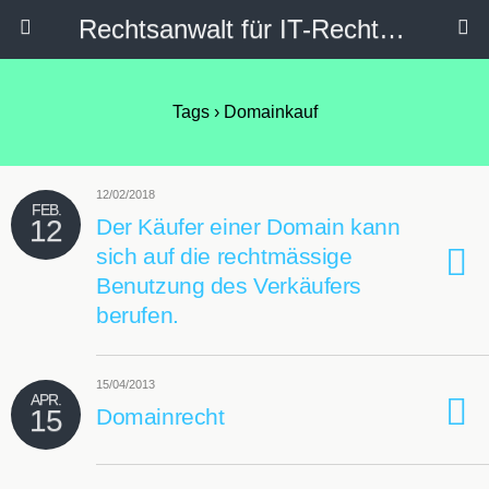
Rechtsanwalt für IT-Recht, Internetrecht, Datenschutz & Social Media
Tags › Domainkauf
12/02/2018
FEB.
12
Der Käufer einer Domain kann
sich auf die rechtmässige
Benutzung des Verkäufers
berufen.
15/04/2013
APR.
15
Domainrecht