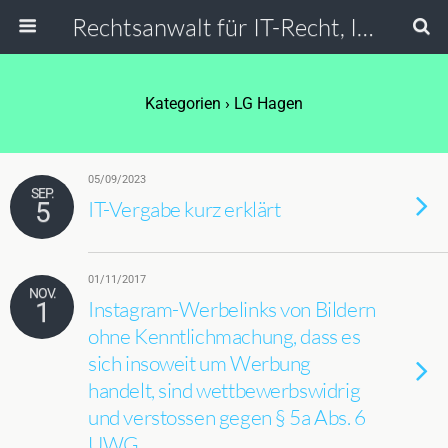
Rechtsanwalt für IT-Recht, Internetrecht, Datenschutz & Social Media
Kategorien ›
LG Hagen
05/09/2023
SEP.
5
IT-Vergabe kurz erklärt
01/11/2017
NOV.
1
Instagram-Werbelinks von Bildern
ohne Kenntlichmachung, dass es
sich insoweit um Werbung
handelt, sind wettbewerbswidrig
und verstossen gegen § 5a Abs. 6
UWG