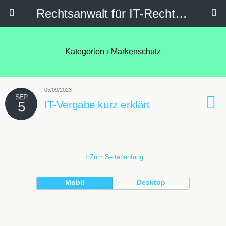
Rechtsanwalt für IT-Recht, Internetrecht, Datenschutz & Social Media
Kategorien ›
Markenschutz
05/09/2023
SEP.
5
IT-Vergabe kurz erklärt
Zum Seitenanfang
Mobil
Desktop