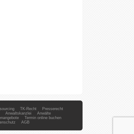
sourcing
TK-Recht
Presserecht
Anwaltskanzlei
Anwälte
lenangebote
Termin online buchen
enschutz
AGB