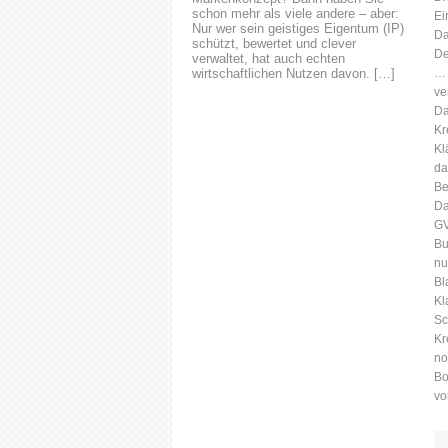
schon mehr als viele andere – aber:
Ei
Nur wer sein geistiges Eigentum (IP)
Da
schützt, bewertet und clever
De
verwaltet, hat auch echten
wirtschaftlichen Nutzen davon. […]
… 
ve
Da
Kr
Kl
da
Be
Da
GV
Bu
nu
Bl
Kl
Sc
Kr
no
Bo
vo