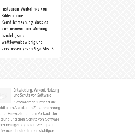
Instagram-Werbelinks von
Bildern ohne
Kenntlichmachung, dass es
sich insoweit um Werbung
handelt, sind
wettbewerbswidrig und
verstossen gegen § 5a Abs. 6
UWG
Die Verfügungsbeklagte
verstößt mit den ins Netz
gestellten Bildern, bei denen
Produkte gewerblicher
Unternehmen mit einem Link
Entwicklung, Verkauf, Nutzung
zu deren Homepage versehen
und Schutz von Software
sind und dem
Softwarerecht umfasst die
danebenstehenden Text ohne
chtlichen Aspekte im Zusammenhang
Kenntlichmachung, dass es
t der Entwicklung, dem Verkauf, der
sich insoweit um Werbung
tzung und dem Schutz von Software.
handelt, gegen § 5a Abs. 6
 der heutigen digitalen Welt spielt
UWG. Danach handelt
ftwarerecht eine immer wichtigere
unlauter, wer den