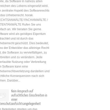
lle, da Software in nahezu allen
kommerziellen Zweck einer
reichen des Lebens eingesetzt wird.
geschäftlichen Handlung nicht
n zentraler Aspekt des Softwarerechts
kenntlich macht, sofern sich
t das Urheberrecht. horak.
dieser nicht unmittelbar aus
ECHTSANWÄLTE/ FACHANWÄLTE /
den Umständen ergibt, und
TENTANWÄLTE Rufen Sie uns
das Nichtkenntlichmachen
nfach an. Wir beraten Sie gerne.
geeignet ist, den Verbraucher
ftware wird als geistiges Eigentum
zu einer geschäftlichen
trachtet und ist durch das
Entscheidung zu veranlassen,
heberrecht geschützt. Dies bedeutet,
die er andernfalls nicht
ss der Entwickler das alleinige Recht
getroffen hätte. Eine derartige
t, die Software zu vervielfältigen, zu
Verschleierung der Werbung
rbreiten und zu verändern. Jede
ist bei dem Instagram-blog,
erlaubte Nutzung oder Verbreitung
den die Verfügungsbeklagte
n Software kann eine
führt, anzunehmen. Ein
heberrechtsverletzung darstellen und
Nichtkenntlichmachen des
chtliche Konsequenzen nach sich
kommerziellen Zwecks liegt
ehen. Darüber...
vor, wenn das äußere
Erscheinungsbild der
Kein Anspruch auf
geschäftlichen Handlung...
aufsichtliches Einschreiten in
einer
tenschutzaufsichtsangelegenheit
e Beteiligten streiten um das