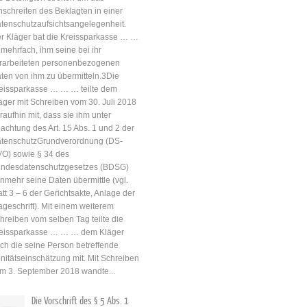
nschreiten des Beklagten in einer
tenschutzaufsichtsangelegenheit.
r Kläger bat die Kreissparkasse … …
mehrfach, ihm seine bei ihr
rarbeiteten personenbezogenen
ten von ihm zu übermitteln.3Die
eissparkasse … … … teilte dem
äger mit Schreiben vom 30. Juli 2018
raufhin mit, dass sie ihm unter
achtung des Art. 15 Abs. 1 und 2 der
tenschutzGrundverordnung (DS-
O) sowie § 34 des
ndesdatenschutzgesetzes (BDSG)
nmehr seine Daten übermittle (vgl.
att 3 – 6 der Gerichtsakte, Anlage der
ageschrift). Mit einem weiterem
hreiben vom selben Tag teilte die
eissparkasse … … … dem Kläger
ch die seine Person betreffende
nitätseinschätzung mit. Mit Schreiben
m 3. September 2018 wandte...
Die Vorschrift des § 5 Abs. 1