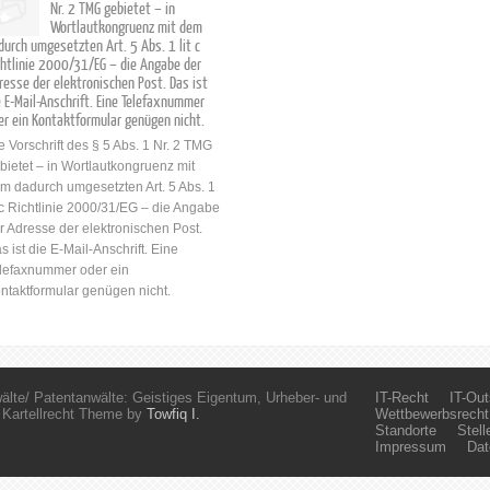
Nr. 2 TMG gebietet – in
Wortlautkongruenz mit dem
durch umgesetzten Art. 5 Abs. 1 lit c
chtlinie 2000/31/EG – die Angabe der
resse der elektronischen Post. Das ist
e E-Mail-Anschrift. Eine Telefaxnummer
er ein Kontaktformular genügen nicht.
e Vorschrift des § 5 Abs. 1 Nr. 2 TMG
bietet – in Wortlautkongruenz mit
m dadurch umgesetzten Art. 5 Abs. 1
t c Richtlinie 2000/31/EG – die Angabe
r Adresse der elektronischen Post.
s ist die E-Mail-Anschrift. Eine
lefaxnummer oder ein
ntaktformular genügen nicht.
älte/ Patentanwälte: Geistiges Eigentum, Urheber- und
IT-Recht
IT-Out
 Kartellrecht Theme by
Towfiq I.
Wettbewerbsrecht
Standorte
Stel
Impressum
Dat