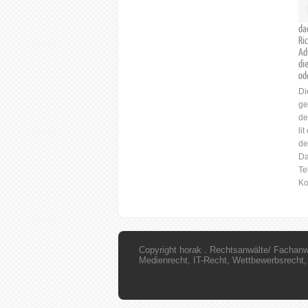
da
Ri
Ad
di
od
Di
ge
de
li
de
Da
Te
Ko
Copyright horak . Rechtsanwälte/ Fachanw
Medienrecht, IT-Recht, Wettbewerbsrecht,