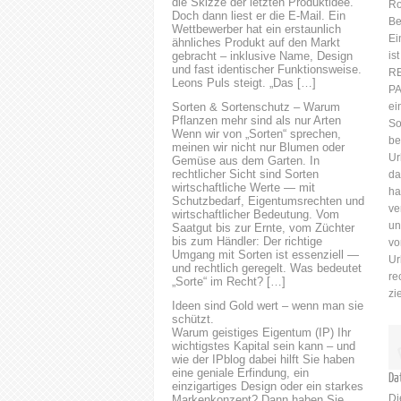
die Skizze der letzten Produktidee.
Ro
uns einfach an. Wir beraten
Doch dann liest er die E-Mail. Ein
Be
Wettbewerber hat ein erstaunlich
Sie gerne. Eine erfolgreiche
Ei
ähnliches Produkt auf den Markt
IT-Vergabe erfordert eine
gebracht – inklusive Name, Design
is
sorgfältige Planung und
und fast identischer Funktionsweise.
R
Vorbereitung. Zunächst
Leons Puls steigt. „Das […]
PA
müssen die Anforderungen
Sorten & Sortenschutz – Warum
ei
des Unternehmens oder der
Pflanzen mehr sind als nur Arten
So
öffentlichen Einrichtung klar
Wenn wir von „Sorten“ sprechen,
be
meinen wir nicht nur Blumen oder
definiert werden. Dies umfasst
Ur
Gemüse aus dem Garten. In
die Identifizierung der
rechtlicher Sicht sind Sorten
da
benötigten IT-Lösungen, die
wirtschaftliche Werte — mit
ha
Funktionalität, die Leistung
Schutzbedarf, Eigentumsrechten und
ve
wirtschaftlicher Bedeutung. Vom
und...
un
Saatgut bis zur Ernte, vom Züchter
bis zum Händler: Der richtige
vo
Umgang mit Sorten ist essenziell —
Ur
und rechtlich geregelt. Was bedeutet
re
„Sorte“ im Recht? […]
zi
Ideen sind Gold wert – wenn man sie
schützt.
Warum geistiges Eigentum (IP) Ihr
wichtigstes Kapital sein kann – und
wie der IPblog dabei hilft Sie haben
eine geniale Erfindung, ein
Da
einzigartiges Design oder ein starkes
Di
Markenkonzept? Dann haben Sie