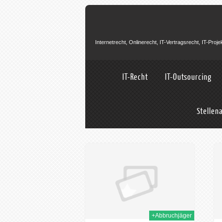
Internetrecht, Onlinerecht, IT-Vertragsrecht, IT-Pro
IT-Recht
IT-Outsourcing
Stellen
05th Sep. 2023
01st Nov. 2017
+Abbruchjäger