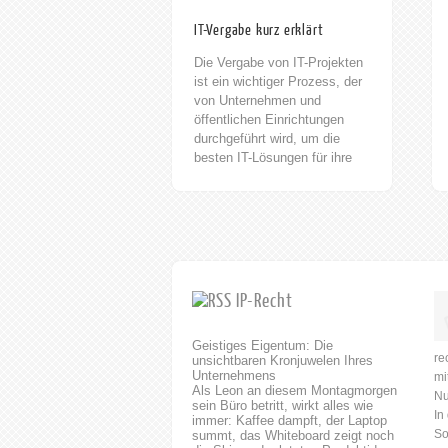
IT-Vergabe kurz erklärt
Die Vergabe von IT-Projekten
ist ein wichtiger Prozess, der
von Unternehmen und
öffentlichen Einrichtungen
durchgeführt wird, um die
besten IT-Lösungen für ihre
Bedürfnisse zu finden. Die IT-
Vergabe umfasst die
Ausschreibung, Bewertung
und Auswahl von IT-
Dienstleistern und -Produkten.
Die Vergabe von IT-Projekten
ist ein wichtiger Prozess, der
IP-Recht
von Unternehmen und
öffentlichen Einrichtungen
Geistiges Eigentum: Die
durchgeführt wird, um die
re
unsichtbaren Kronjuwelen Ihres
besten IT-Lösungen für ihre
Unternehmens
mi
Bedürfnisse zu finden. horak.
Als Leon an diesem Montagmorgen
Nu
RECHTSANWÄLTE/
sein Büro betritt, wirkt alles wie
In
immer: Kaffee dampft, der Laptop
FACHANWÄLTE /
So
summt, das Whiteboard zeigt noch
PATENTANWÄLTE Rufen Sie