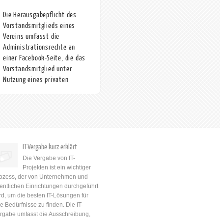
Die Herausgabepflicht des
Vorstandsmitglieds eines
Vereins umfasst die
Administrationsrechte an
einer Facebook-Seite, die das
Vorstandsmitglied unter
Nutzung eines privaten
Accounts für diesen erstellt
hat
LG Frankfurt 15. Zivilkammer
vom 24.07.2020 zu Az 2-15 S
187/19, 32 C 3091/19 (48) Die
Herausgabepflicht des
IT-Vergabe kurz erklärt
Vorstandsmitglieds eines
Die Vergabe von IT-
Vereins gemäß § 27 Abs. 3 S.
Projekten ist ein wichtiger
1 i.V.m. § 667 BGB umfasst
ozess, der von Unternehmen und
die Administrationsrechte an
fentlichen Einrichtungen durchgeführt
einer Facebook-Seite, die das
rd, um die besten IT-Lösungen für
Vorstandsmitglied, wenn auch
re Bedürfnisse zu finden. Die IT-
systembedingt unter Nutzung
rgabe umfasst die Ausschreibung,
eines privaten Accounts, im