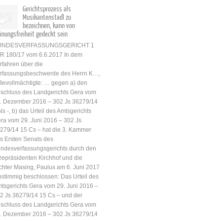
Gerichtsprozess als
Musikantenstadl zu
bezeichnen, kann von
inungsfreiheit gedeckt sein
UNDESVERFASSUNGSGERICHT 1
R 180/17 vom 6.6.2017 In dem
rfahren über die
rfassungsbeschwerde des Herrn K…,
Bevollmächtigte: … gegen a) den
schluss des Landgerichts Gera vom
. Dezember 2016 – 302 Js 36279/14
Ns -, b) das Urteil des Amtsgerichts
ra vom 29. Juni 2016 – 302 Js
279/14 15 Cs – hat die 3. Kammer
s Ersten Senats des
ndesverfassungsgerichts durch den
zepräsidenten Kirchhof und die
chter Masing, Paulus am 6. Juni 2017
nstimmig beschlossen: Das Urteil des
tsgerichts Gera vom 29. Juni 2016 –
2 Js 36279/14 15 Cs – und der
schluss des Landgerichts Gera vom
. Dezember 2016 – 302 Js 36279/14