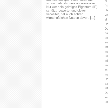
Nu
schon mehr als viele andere – aber:
Pr
Nur wer sein geistiges Eigentum (IP)
schützt, bewertet und clever
Hä
verwaltet, hat auch echten
Ve
wirtschaftlichen Nutzen davon. […]
st
Da
De
da
ge
au
ih
in
un
In
im
wi
In
Da
tr
In
Da
wi
üb