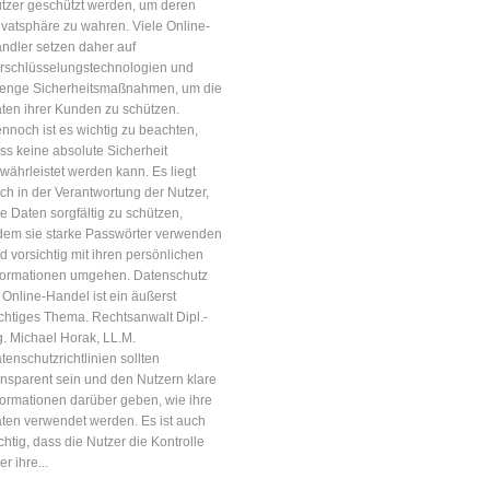
tzer geschützt werden, um deren
ivatsphäre zu wahren. Viele Online-
ndler setzen daher auf
rschlüsselungstechnologien und
renge Sicherheitsmaßnahmen, um die
ten ihrer Kunden zu schützen.
nnoch ist es wichtig zu beachten,
ss keine absolute Sicherheit
währleistet werden kann. Es liegt
ch in der Verantwortung der Nutzer,
re Daten sorgfältig zu schützen,
dem sie starke Passwörter verwenden
d vorsichtig mit ihren persönlichen
formationen umgehen. Datenschutz
 Online-Handel ist ein äußerst
chtiges Thema. Rechtsanwalt Dipl.-
g. Michael Horak, LL.M.
tenschutzrichtlinien sollten
ansparent sein und den Nutzern klare
formationen darüber geben, wie ihre
ten verwendet werden. Es ist auch
chtig, dass die Nutzer die Kontrolle
er ihre...