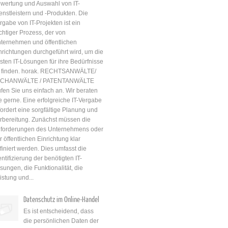
wertung und Auswahl von IT-
Auftrag des Vereins für diesen
enstleistern und -Produkten. Die
erstellt hat. vorgehend AG
rgabe von IT-Projekten ist ein
Frankfurt am Main, 18.
chtiger Prozess, der von
November 2019, 32 C 3091/19
ternehmen und öffentlichen
(48), Urteil …
nrichtungen durchgeführt wird, um die
sten IT-Lösungen für ihre Bedürfnisse
 finden. horak. RECHTSANWÄLTE/
ACHANWÄLTE / PATENTANWÄLTE
fen Sie uns einfach an. Wir beraten
e gerne. Eine erfolgreiche IT-Vergabe
fordert eine sorgfältige Planung und
rbereitung. Zunächst müssen die
forderungen des Unternehmens oder
r öffentlichen Einrichtung klar
finiert werden. Dies umfasst die
entifizierung der benötigten IT-
sungen, die Funktionalität, die
istung und...
Datenschutz im Online-Handel
Es ist entscheidend, dass
die persönlichen Daten der