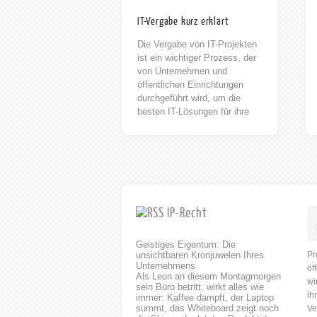
IT-Vergabe kurz erklärt
Die Vergabe von IT-Projekten
ist ein wichtiger Prozess, der
von Unternehmen und
öffentlichen Einrichtungen
durchgeführt wird, um die
besten IT-Lösungen für ihre
Bedürfnisse zu finden. Die IT-
Vergabe umfasst die
Ausschreibung, Bewertung
und Auswahl von IT-
Dienstleistern und -Produkten.
Die Vergabe von IT-Projekten
ist ein wichtiger Prozess, der
IP-Recht
von Unternehmen und
öffentlichen Einrichtungen
Geistiges Eigentum: Die
durchgeführt wird, um die
unsichtbaren Kronjuwelen Ihres
Pr
besten IT-Lösungen für ihre
Unternehmens
öf
Bedürfnisse zu finden. horak.
Als Leon an diesem Montagmorgen
wi
RECHTSANWÄLTE/
sein Büro betritt, wirkt alles wie
ih
immer: Kaffee dampft, der Laptop
FACHANWÄLTE /
summt, das Whiteboard zeigt noch
Ve
PATENTANWÄLTE Rufen Sie