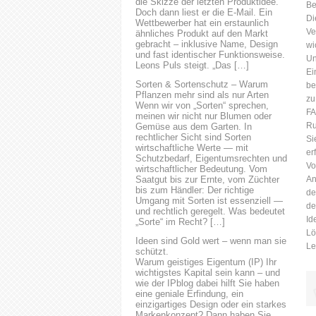
die Skizze der letzten Produktidee.
Be
uns einfach an. Wir beraten
Doch dann liest er die E-Mail. Ein
Di
Wettbewerber hat ein erstaunlich
Sie gerne. Eine erfolgreiche
Ve
ähnliches Produkt auf den Markt
IT-Vergabe erfordert eine
gebracht – inklusive Name, Design
wi
sorgfältige Planung und
und fast identischer Funktionsweise.
Un
Vorbereitung. Zunächst
Leons Puls steigt. „Das […]
Ei
müssen die Anforderungen
Sorten & Sortenschutz – Warum
be
des Unternehmens oder der
Pflanzen mehr sind als nur Arten
zu
öffentlichen Einrichtung klar
Wenn wir von „Sorten“ sprechen,
F
meinen wir nicht nur Blumen oder
definiert werden. Dies umfasst
Ru
Gemüse aus dem Garten. In
die Identifizierung der
rechtlicher Sicht sind Sorten
Si
benötigten IT-Lösungen, die
wirtschaftliche Werte — mit
er
Funktionalität, die Leistung
Schutzbedarf, Eigentumsrechten und
Vo
wirtschaftlicher Bedeutung. Vom
und...
Saatgut bis zur Ernte, vom Züchter
An
bis zum Händler: Der richtige
de
Umgang mit Sorten ist essenziell —
de
und rechtlich geregelt. Was bedeutet
Id
„Sorte“ im Recht? […]
Lö
Ideen sind Gold wert – wenn man sie
Le
schützt.
Warum geistiges Eigentum (IP) Ihr
wichtigstes Kapital sein kann – und
wie der IPblog dabei hilft Sie haben
eine geniale Erfindung, ein
einzigartiges Design oder ein starkes
Markenkonzept? Dann haben Sie