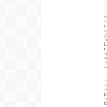
Me
B
Bv
Ve
Ve
– 
Be
15
7 
Ge
36
de
Bu
Vi
Ri
ei
Am
30
Be
15