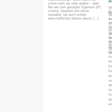
schon mehr als viele andere – aber:
Nur wer sein geistiges Eigentum (IP)
schützt, bewertet und clever
Nu
verwaltet, hat auch echten
wirtschaftlichen Nutzen davon. […]
1.
20
Pa
20
pe
Sc
el
(D
Ko
Ri
Eu
Ra
ge
au
We
Nu
Fo
äh
ei
… 