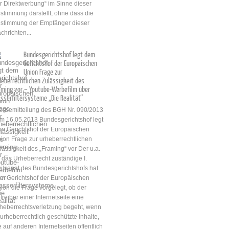
r Direktwerbung“ im Sinne dieser
stimmung darstellt, ohne dass die
stimmung der Empfänger dieser
chrichten...
Bundesgerichtshof legt dem
Gerichtshof der Europäischen
Union Frage zur
heberrechtlichen Zulässigkeit des
aming vor – Youtube-Werbefilm über
sserfiltersysteme „Die Realität“
essemitteilung des BGH Nr. 090/2013
m 16.05.2013 Bundesgerichtshof legt
m Gerichtshof der Europäischen
ion Frage zur urheberrechtlichen
lässigkeit des „Framing“ vor Der u.a.
r das Urheberrecht zuständige I.
vilsenat des Bundesgerichtshofs hat
m Gerichtshof der Europäischen
ion die Frage vorgelegt, ob der
treiber einer Internetseite eine
heberrechtsverletzung begeht, wenn
 urheberrechtlich geschützte Inhalte,
e auf anderen Internetseiten öffentlich