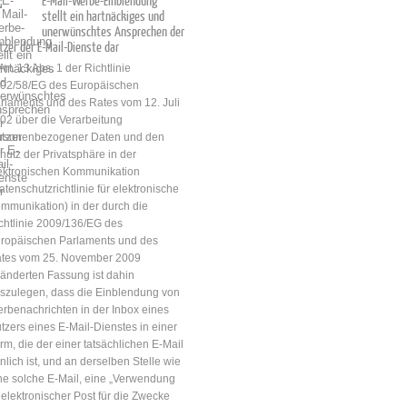
E-Mail-Werbe-Einblendung
stellt ein hartnäckiges und
unerwünschtes Ansprechen der
tzer der E-Mail-Dienste dar
 Art. 13 Abs. 1 der Richtlinie
02/58/EG des Europäischen
rlaments und des Rates vom 12. Juli
02 über die Verarbeitung
rsonenbezogener Daten und den
hutz der Privatsphäre in der
ektronischen Kommunikation
atenschutzrichtlinie für elektronische
mmunikation) in der durch die
chtlinie 2009/136/EG des
ropäischen Parlaments und des
tes vom 25. November 2009
änderten Fassung ist dahin
szulegen, dass die Einblendung von
rbenachrichten in der Inbox eines
tzers eines E‑Mail-Dienstes in einer
rm, die der einer tatsächlichen E‑Mail
nlich ist, und an derselben Stelle wie
ne solche E‑Mail, eine „Verwendung
elektronischer Post für die Zwecke