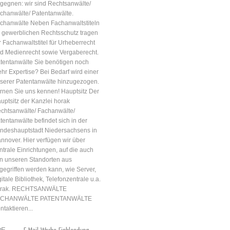
gegnen: wir sind Rechtsanwälte/
chanwälte/ Patentanwälte.
chanwälte Neben Fachanwaltstiteln
r gewerblichen Rechtsschutz tragen
r Fachanwaltstitel für Urheberrecht
d Medienrecht sowie Vergaberecht.
tentanwälte Sie benötigen noch
hr Expertise? Bei Bedarf wird einer
serer Patentanwälte hinzugezogen.
rnen Sie uns kennen! Hauptsitz Der
uptsitz der Kanzlei horak
chtsanwälte/ Fachanwälte/
tentanwälte befindet sich in der
ndeshauptstadt Niedersachsens in
nnover. Hier verfügen wir über
ntrale Einrichtungen, auf die auch
n unseren Standorten aus
gegriffen werden kann, wie Server,
gitale Bibliothek, Telefonzentrale u.a.
orak. RECHTSANWÄLTE
ACHANWÄLTE PATENTANWÄLTE
ntaktieren...