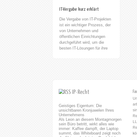
IT-Vergabe kurz erklärt
Die Vergabe von IT-Projekten
ist ein wichtiger Prozess, der
von Unternehmen und
öffentlichen Einrichtungen
durchgeführt wird, um die
besten IT-Lösungen für ihre
Bedürfnisse zu finden. Die IT-
Vergabe umfasst die
Ausschreibung, Bewertung
und Auswahl von IT-
Dienstleistern und -Produkten.
Die Vergabe von IT-Projekten
ist ein wichtiger Prozess, der
IP-Recht
Fa
von Unternehmen und
Un
öffentlichen Einrichtungen
ar
Geistiges Eigentum: Die
durchgeführt wird, um die
unsichtbaren Kronjuwelen Ihres
si
besten IT-Lösungen für ihre
Unternehmens
Re
Bedürfnisse zu finden. horak.
Als Leon an diesem Montagmorgen
LL
RECHTSANWÄLTE/
sein Büro betritt, wirkt alles wie
Re
immer: Kaffee dampft, der Laptop
FACHANWÄLTE /
summt, das Whiteboard zeigt noch
kö
PATENTANWÄLTE Rufen Sie