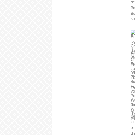
de
Be
Be
Na
ur
Fr
Wa
Pr
vo
de
Un
Zu
fü
Zi
de
Un
Be
Ur
er
di