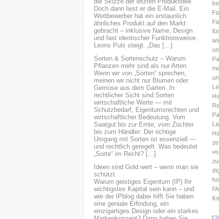
die Skizze der letzten Produktidee.
be
uns einfach an. Wir beraten
Doch dann liest er die E-Mail. Ein
Fa
Wettbewerber hat ein erstaunlich
Sie gerne. Eine erfolgreiche
Fa
ähnliches Produkt auf den Markt
IT-Vergabe erfordert eine
gebracht – inklusive Name, Design
fü
sorgfältige Planung und
und fast identischer Funktionsweise.
wi
Vorbereitung. Zunächst
Leons Puls steigt. „Das […]
un
müssen die Anforderungen
Sorten & Sortenschutz – Warum
Pa
des Unternehmens oder der
Pflanzen mehr sind als nur Arten
me
öffentlichen Einrichtung klar
Wenn wir von „Sorten“ sprechen,
un
meinen wir nicht nur Blumen oder
definiert werden. Dies umfasst
Le
Gemüse aus dem Garten. In
die Identifizierung der
rechtlicher Sicht sind Sorten
Ha
benötigten IT-Lösungen, die
wirtschaftliche Werte — mit
Re
Funktionalität, die Leistung
Schutzbedarf, Eigentumsrechten und
Pa
wirtschaftlicher Bedeutung. Vom
und...
Saatgut bis zur Ernte, vom Züchter
La
bis zum Händler: Der richtige
Ha
Umgang mit Sorten ist essenziell —
ze
und rechtlich geregelt. Was bedeutet
vo
„Sorte“ im Recht? […]
zu
Ideen sind Gold wert – wenn man sie
di
schützt.
h
Warum geistiges Eigentum (IP) Ihr
wichtigstes Kapital sein kann – und
F
wie der IPblog dabei hilft Sie haben
Ko
eine geniale Erfindung, ein
einzigartiges Design oder ein starkes
Markenkonzept? Dann haben Sie