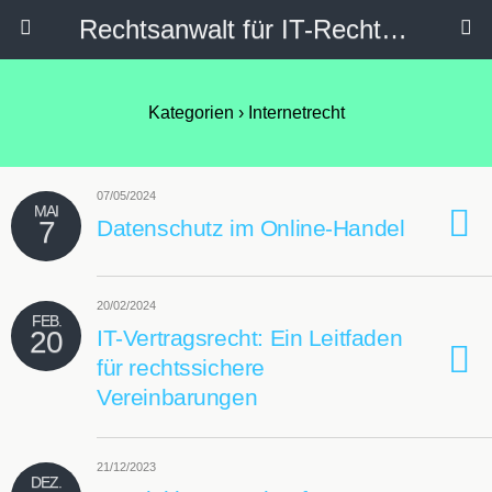
Rechtsanwalt für IT-Recht, Internetrecht, Datenschutz & Social Media
Kategorien ›
Internetrecht
07/05/2024
MAI
7
Datenschutz im Online-Handel
20/02/2024
FEB.
20
IT-Vertragsrecht: Ein Leitfaden
für rechtssichere
Vereinbarungen
21/12/2023
DEZ.