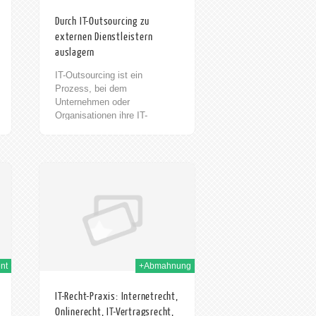
Durch IT-Outsourcing zu
externen Dienstleistern
auslagern
IT-Outsourcing ist ein
Prozess, bei dem
Unternehmen oder
Organisationen ihre IT-
Aufgaben an externe
Dienstleister auslagern. Dies
kann eine Vielzahl von IT-
Aufgaben umfassen, wie zum
h Dez. 2013
Beispiel die Entwicklung von
Software, die Verwaltung von
Netzwerken, die Wartung von
Hardware und die
Unterstützung von
Endbenutzern. Es gibt viele
Gründe, warum Unternehmen
nt
+Abmahnung
IT-Outsourcing in Betracht
ziehen. horak.
IT-Recht-Praxis: Internetrecht,
RECHTSANWÄLTE/
Onlinerecht, IT-Vertragsrecht,