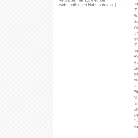
verwaltet, hat auch echten
au
wirtschaftlichen Nutzen davon. […]
IT
Be
di
Wa
Un
gi
IT
ho
F
Ru
Si
di
Au
Un
Ei
Mi
hi
Sk
Zu
Di
Vo