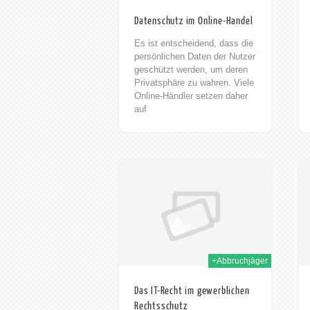
Datenschutz im Online-Handel
Es ist entscheidend, dass die
persönlichen Daten der Nutzer
geschützt werden, um deren
Privatsphäre zu wahren. Viele
Online-Händler setzen daher
auf
Verschlüsselungstechnologien
und strenge
Sicherheitsmaßnahmen, um
die Daten ihrer Kunden zu
23rd Okt. 2023
05th Sep. 2023
schützen. Dennoch ist es
wichtig zu beachten, dass
keine absolute Sicherheit
gewährleistet werden kann.
Es liegt auch in der
Verantwortung der Nutzer, ihre
Daten sorgfältig zu schützen,
+Abbruchjäger
indem sie starke Passwörter
verwenden und vorsichtig mit
Das IT-Recht im gewerblichen
ihren persönlichen
Rechtsschutz
Informationen umgehen.