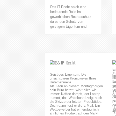
Datenschutz im Online-Handel
Das IT-Recht spielt eine
ist ein äußerst wichtiges
bedeutende Rolle im
Thema. Rechtsanwalt Dipl.-
gewerblichen Rechtsschutz,
Ing. Michael Horak, LL.M.
da es den Schutz von
Datenschutzrichtlinien sollten
geistigem Eigentum und
transparent sein und den
anderen
Nutzern klare Informationen
wettbewerbsrelevanten
darüber geben, wie ihre Daten
Aspekten im Zusammenhang
verwendet werden. Es ist
mit Informationstechnologie
auch wichtig, dass die Nutzer
(IT) regelt. Es umfasst
die Kontrolle über ihre...
verschiedene rechtliche
Bereiche, die für Unternehmen
IP-Recht
im Bereich der
Informationstechnologie
Geistiges Eigentum: Die
Nu
relevant sind. Im gewerblichen
unsichtbaren Kronjuwelen Ihres
Rechtsschutz bezieht sich
1.
Unternehmens
das IT-Recht insbesondere
Als Leon an diesem Montagmorgen
20
sein Büro betritt, wirkt alles wie
auf den Schutz von Software,
Pa
immer: Kaffee dampft, der Laptop
Datenbanken, Marken,
20
summt, das Whiteboard zeigt noch
Urheberrechten und Patenten.
pe
die Skizze der letzten Produktidee.
Es regelt die rechtlichen
Doch dann liest er die E-Mail. Ein
Sc
Wettbewerber hat ein erstaunlich
Rahmenbedingungen für den
el
ähnliches Produkt auf den Markt
Erwerb, die Nutzung und den
(D