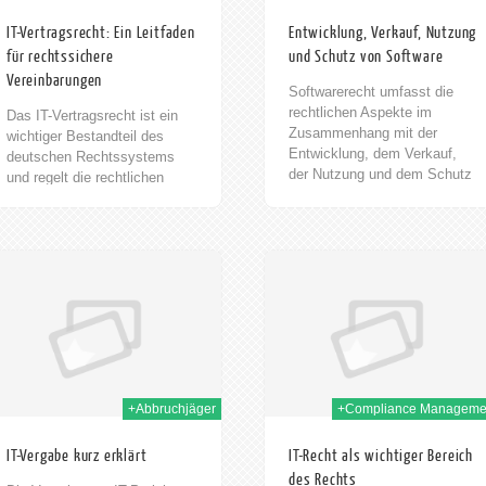
IT-Vertragsrecht: Ein Leitfaden
Entwicklung, Verkauf, Nutzung
für rechtssichere
und Schutz von Software
Vereinbarungen
Softwarerecht umfasst die
rechtlichen Aspekte im
Das IT-Vertragsrecht ist ein
Zusammenhang mit der
wichtiger Bestandteil des
Entwicklung, dem Verkauf,
deutschen Rechtssystems
der Nutzung und dem Schutz
und regelt die rechtlichen
von Software. In der heutigen
Rahmenbedingungen für
digitalen Welt spielt
Verträge im Bereich der
Softwarerecht eine immer
Informationstechnologie. In
wichtigere Rolle, da Software
einer zunehmend
14th Aug. 2023
04t
in nahezu allen Bereichen des
digitalisierten Welt gewinnen
Lebens eingesetzt wird. Ein
solche Verträge immer mehr
zentraler Aspekt des
an Bedeutung. Um
Softwarerechts ist das
rechtssichere Vereinbarungen
Urheberrecht. horak.
zu treffen, ist es daher
RECHTSANWÄLTE/
unerlässlich, die Grundlagen
FACHANWÄLTE /
des IT-Vertragsrechts zu
+Abbruchjäger
+Compliance Manageme
PATENTANWÄLTE Rufen Sie
verstehen. In diesem Beitrag
uns einfach an. Wir beraten
werden die wichtigsten
IT-Vergabe kurz erklärt
IT-Recht als wichtiger Bereich
Sie gerne. Software wird als
Aspekte dieses
des Rechts
geistiges Eigentum betrachtet