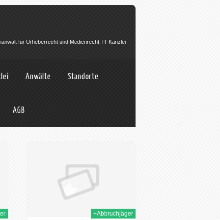
hanwalt für Urheberrecht und Medienrecht, IT-Kanzlei
lei
Anwälte
Standorte
AGB
 Nov. 2023
er
+Abbruchjäger