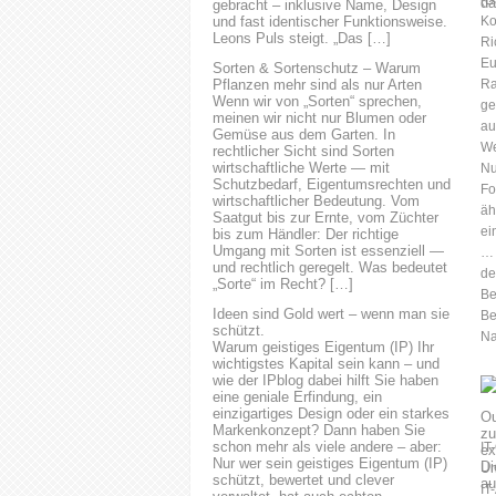
gebracht – inklusive Name, Design
Schutz dieser immateriellen
und fast identischer Funktionsweise.
Ko
Leons Puls steigt. „Das […]
Güter im Zusammenhang mit
Ri
IT-Produkten und -
Eu
Sorten & Sortenschutz – Warum
Dienstleistungen.
Pflanzen mehr sind als nur Arten
Ra
Wenn wir von „Sorten“ sprechen,
Rechtsanwalt Dipl.-Ing.
ge
meinen wir nicht nur Blumen oder
Michael Horak, LL.M. Das IT-
au
Gemüse aus dem Garten. In
Recht umfasst auch
We
rechtlicher Sicht sind Sorten
Regelungen zum Datenschutz
wirtschaftliche Werte — mit
Nu
Schutzbedarf, Eigentumsrechten und
und zur Datensicherheit.
Fo
wirtschaftlicher Bedeutung. Vom
Unternehmen müssen
äh
Saatgut bis zur Ernte, vom Züchter
sicherstellen, dass sie die
ei
bis zum Händler: Der richtige
geltenden
Umgang mit Sorten ist essenziell —
… 
und rechtlich geregelt. Was bedeutet
Datenschutzgesetze einhalten
de
„Sorte“ im Recht? […]
und angemessene
Be
Maßnahmen ergreifen, um
Ideen sind Gold wert – wenn man sie
Be
schützt.
personenbezogene...
Na
Warum geistiges Eigentum (IP) Ihr
wichtigstes Kapital sein kann – und
wie der IPblog dabei hilft Sie haben
eine geniale Erfindung, ein
einzigartiges Design oder ein starkes
Markenkonzept? Dann haben Sie
schon mehr als viele andere – aber:
IT
Nur wer sein geistiges Eigentum (IP)
Un
schützt, bewertet und clever
IT