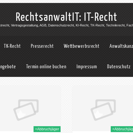
RechtsanwaltIT: IT-Recht
jektrecht, Vertragsgestaltung, AGB, Datenschutzrecht, KI-Recht, TK-Recht, Technikrecht, Fac
TK-Recht
Presserecht
Wettbewerbsrecht
Anwaltskanz
angebote
Termin online buchen
Impressum
Datenschutz
21st Dez. 2023
27th
+Abbruchjäger
+Abbruchjäg