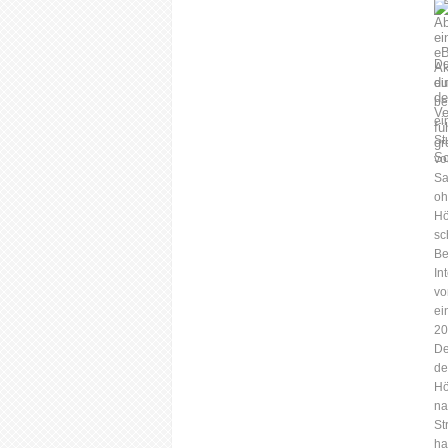
De
ei
be
ei
St
vo
Sa
oh
Hö
sc
Be
In
vo
ei
20
De
de
Hö
na
St
ha