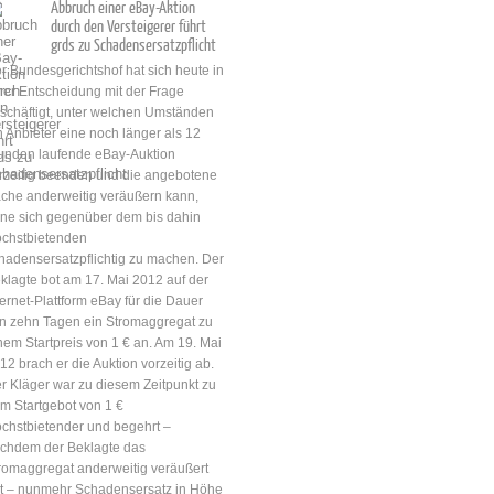
Abbruch einer eBay-Aktion
durch den Versteigerer führt
grds zu Schadensersatzpflicht
r Bundesgerichtshof hat sich heute in
ner Entscheidung mit der Frage
schäftigt, unter welchen Umständen
n Anbieter eine noch länger als 12
unden laufende eBay-Auktion
rzeitig beenden und die angebotene
che anderweitig veräußern kann,
ne sich gegenüber dem bis dahin
chstbietenden
hadensersatzpflichtig zu machen. Der
klagte bot am 17. Mai 2012 auf der
ternet-Plattform eBay für die Dauer
n zehn Tagen ein Stromaggregat zu
nem Startpreis von 1 € an. Am 19. Mai
12 brach er die Auktion vorzeitig ab.
r Kläger war zu diesem Zeitpunkt zu
m Startgebot von 1 €
chstbietender und begehrt –
chdem der Beklagte das
romaggregat anderweitig veräußert
t – nunmehr Schadensersatz in Höhe