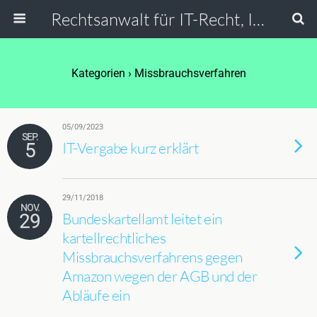
Rechtsanwalt für IT-Recht, Internetrecht, Datenschutz & Social Media
Kategorien ›
Missbrauchsverfahren
05/09/2023
SEP.
5
IT-Vergabe kurz erklärt
29/11/2018
NOV.
29
Bundeskartellamt leitet ein
kartellrechtliches
Missbrauchsverfahrens gegen
Amazon wegen der AGB und der
Abläufe ein