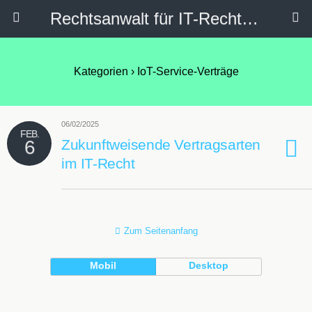
Rechtsanwalt für IT-Recht, Internetrecht, Datenschutz & Social Media
Kategorien ›
IoT-Service-Verträge
06/02/2025
FEB.
6
Zukunftweisende Vertragsarten
im IT-Recht
Zum Seitenanfang
Mobil
Desktop