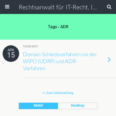
Rechtsanwalt für IT-Recht, Internetrecht, Datenschutz & Social Media
Tags › ADR
15/04/2013
APR.
15
Domain-Schiedsverfahren vor der
WIPO (UDRP) und ADR-
Verfahren
Zum Seitenanfang
Mobil
Desktop