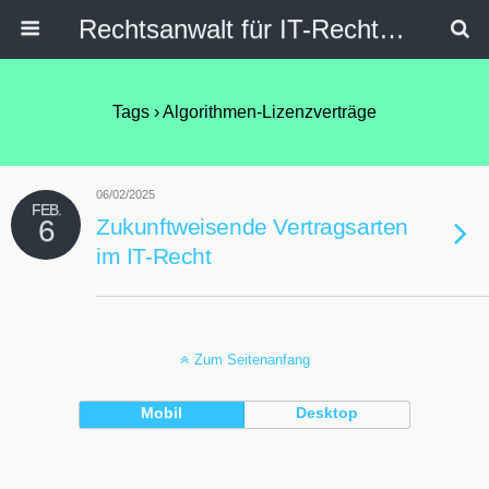
Rechtsanwalt für IT-Recht, Internetrecht, Datenschutz & Social Media
Tags › Algorithmen-Lizenzverträge
06/02/2025
FEB.
6
Zukunftweisende Vertragsarten
im IT-Recht
Zum Seitenanfang
Mobil
Desktop