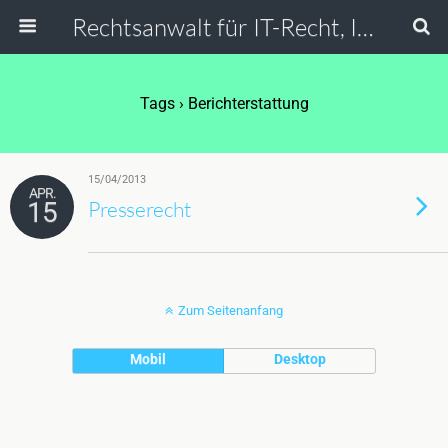
Rechtsanwalt für IT-Recht, Internetrecht, Datenschutz & Social Media
Tags › Berichterstattung
15/04/2013
APR.
15
Presserecht
Zum Seitenanfang
Mobil
Desktop