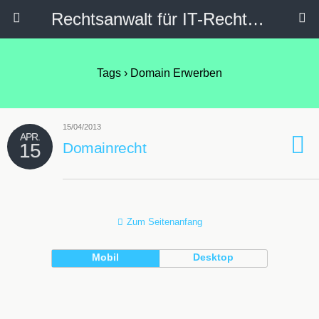
Rechtsanwalt für IT-Recht, Internetrecht, Datenschutz & Social Media
Tags › Domain Erwerben
15/04/2013
APR.
15
Domainrecht
Zum Seitenanfang
Mobil
Desktop