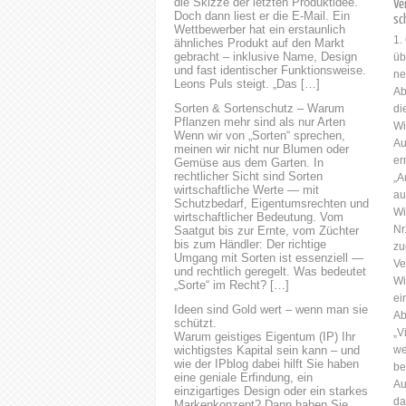
die Skizze der letzten Produktidee.
Ve
RECHTSANWÄLTE
Doch dann liest er die E-Mail. Ein
sc
FACHANWÄLTE
Wettbewerber hat ein erstaunlich
1.
ähnliches Produkt auf den Markt
PATENTANWÄLTE
gebracht – inklusive Name, Design
üb
Kontaktieren Sie uns für eine
und fast identischer Funktionsweise.
ne
erste Beratung. ( Kontakt )
Leons Puls steigt. „Das […]
Ab
Ingenieurwissenschaft Physik
Sorten & Sortenschutz – Warum
di
Biologie
Pflanzen mehr sind als nur Arten
Wi
BiologieBiophysikBiotechnologieMikrobiolog
Wenn wir von „Sorten“ sprechen,
Au
meinen wir nicht nur Blumen oder
Chemie Gesundheit
er
Gemüse aus dem Garten. In
Information und Daten Wir
rechtlicher Sicht sind Sorten
„A
sind kommunikationsstark,
wirtschaftliche Werte — mit
au
interessiert an Innovationen
Schutzbedarf, Eigentumsrechten und
Wi
wirtschaftlicher Bedeutung. Vom
sowie Erfindungen und...
Nr
Saatgut bis zur Ernte, vom Züchter
bis zum Händler: Der richtige
zu
Umgang mit Sorten ist essenziell —
Ve
und rechtlich geregelt. Was bedeutet
Wi
„Sorte“ im Recht? […]
ei
Ideen sind Gold wert – wenn man sie
Ab
schützt.
„V
Warum geistiges Eigentum (IP) Ihr
wichtigstes Kapital sein kann – und
we
wie der IPblog dabei hilft Sie haben
be
eine geniale Erfindung, ein
Au
einzigartiges Design oder ein starkes
da
Markenkonzept? Dann haben Sie