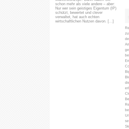
schon mehr als viele andere – aber:
Nur wer sein geistiges Eigentum (IP)
schützt, bewertet und clever
verwaltet, hat auch echten
wirtschaftlichen Nutzen davon. […]
Re
zu
de
An
ge
be
En
Co
Bi
Bl
di
er
Cl
Be
Re
be
Un
se
Sk