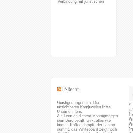
Verbindung mit juristischen
Fachkenntnissen.
Patentanwälte sind nämlich
generell studierte
Naturwissenschaftler oder
Ingenieure. Patentanwalt
Dipl.-Phys. Andree Eckhard
Naturwissenschaft und
Technik treiben unseren
technischen und
gesellschaftlichen Fortschritt
an. Sowohl fundierter
Kenntnisse auf dem Gebiet
der Technik und
Naturwissenschaften als auch
juristischer Kenntnisse sind
IP-Recht
erforderlich für den optimalen
Schutz von Innovationen.
Geistiges Eigentum: Die
Unsere Antwälte sowie
ei
unsichtbaren Kronjuwelen Ihres
Patentanwälte können für Sie
au
Unternehmens
§ 
vor den zuständigen Ämtern
Als Leon an diesem Montagmorgen
Ve
oder Gerichten einen
sein Büro betritt, wirkt alles wie
Ve
immer: Kaffee dampft, der Laptop
bestmöglich Schutz für Ihre
Pr
summt, das Whiteboard zeigt noch
Innovationen erzielen. horak.