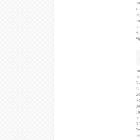
un
zu
al
en
sp
Ha
Ei
re
mi
Nu
In
So
Ro
Be
Ei
is
R
PA
ei