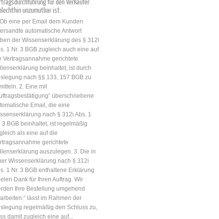
rtragsdurchführung für den Verkäufer
hlechthin unzumutbar ist.
 Ob eine per Email dem Kunden
ersandte automatische Antwort
ben der Wissenserklärung des § 312i
s. 1 Nr. 3 BGB zugleich auch eine auf
e Vertragsannahme gerichtete
llenserklärung beinhaltet, ist durch
iePflanzenbiotechnologie
slegung nach §§ 133, 157 BGB zu
mitteln. 2. Eine mit
uftragsbestätigung“ überschriebene
tomatische Email, die eine
ssenserklärung nach § 312i Abs. 1
. 3 BGB beinhaltet, ist regelmäßig
gleich als eine auf die
rtragsannahme gerichtete
llenserklärung auszulegen. 3. Die in
ner Wissenserklärung nach § 312i
s. 1 Nr. 3 BGB enthaltene Erklärung
ielen Dank für Ihren Auftrag. Wir
rden Ihre Bestellung umgehend
arbeiten.“ lässt im Rahmen der
slegung regelmäßig den Schluss zu,
ss damit zugleich eine auf...