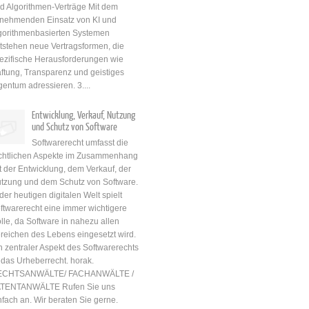
d Algorithmen-Verträge Mit dem
nehmenden Einsatz von KI und
gorithmenbasierten Systemen
tstehen neue Vertragsformen, die
ezifische Herausforderungen wie
ftung, Transparenz und geistiges
gentum adressieren. 3....
Entwicklung, Verkauf, Nutzung
und Schutz von Software
Softwarerecht umfasst die
chtlichen Aspekte im Zusammenhang
t der Entwicklung, dem Verkauf, der
tzung und dem Schutz von Software.
 der heutigen digitalen Welt spielt
ftwarerecht eine immer wichtigere
lle, da Software in nahezu allen
reichen des Lebens eingesetzt wird.
n zentraler Aspekt des Softwarerechts
t das Urheberrecht. horak.
ECHTSANWÄLTE/ FACHANWÄLTE /
TENTANWÄLTE Rufen Sie uns
nfach an. Wir beraten Sie gerne.