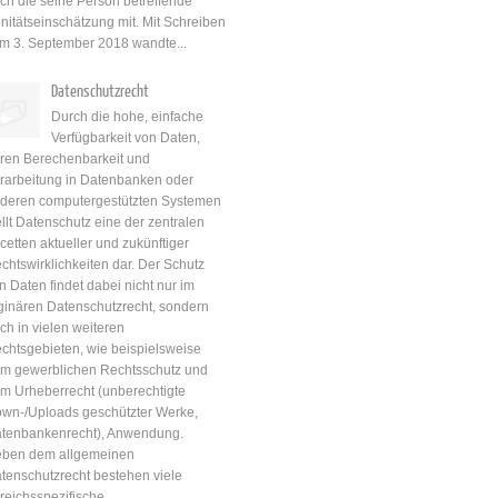
ch die seine Person betreffende
nitätseinschätzung mit. Mit Schreiben
m 3. September 2018 wandte...
Datenschutzrecht
Durch die hohe, einfache
Verfügbarkeit von Daten,
ren Berechenbarkeit und
rarbeitung in Datenbanken oder
deren computergestützten Systemen
ellt Datenschutz eine der zentralen
cetten aktueller und zukünftiger
chtswirklichkeiten dar. Der Schutz
n Daten findet dabei nicht nur im
ginären Datenschutzrecht, sondern
ch in vielen weiteren
chtsgebieten, wie beispielsweise
m gewerblichen Rechtsschutz und
m Urheberrecht (unberechtigte
wn-/Uploads geschützter Werke,
tenbankenrecht), Anwendung.
ben dem allgemeinen
tenschutzrecht bestehen viele
reichsspezifische