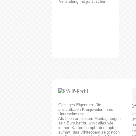
Verbindung mit juristischen
Fachkenntnissen.
Patentanwälte sind nämlich
generell studierte
Naturwissenschaftler oder
Ingenieure. Patentanwalt
Dipl.-Phys. Andree Eckhard
Naturwissenschaft und
Technik treiben unseren
technischen und
gesellschaftlichen Fortschritt
an. Sowohl fundierter
Kenntnisse auf dem Gebiet
der Technik und
Naturwissenschaften als auch
juristischer Kenntnisse sind
IP-Recht
erforderlich für den optimalen
Schutz von Innovationen.
Geistiges Eigentum: Die
Unsere Antwälte sowie
Erf
unsichtbaren Kronjuwelen Ihres
Patentanwälte können für Sie
Di
Unternehmens
vor den zuständigen Ämtern
Als Leon an diesem Montagmorgen
ge
oder Gerichten einen
sein Büro betritt, wirkt alles wie
ha
immer: Kaffee dampft, der Laptop
bestmöglich Schutz für Ihre
In
summt, das Whiteboard zeigt noch
Innovationen erzielen. horak.