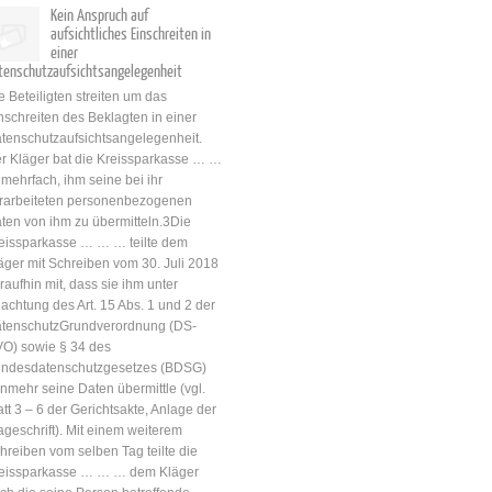
Kein Anspruch auf
aufsichtliches Einschreiten in
einer
tenschutzaufsichtsangelegenheit
e Beteiligten streiten um das
nschreiten des Beklagten in einer
tenschutzaufsichtsangelegenheit.
r Kläger bat die Kreissparkasse … …
mehrfach, ihm seine bei ihr
rarbeiteten personenbezogenen
ten von ihm zu übermitteln.3Die
eissparkasse … … … teilte dem
äger mit Schreiben vom 30. Juli 2018
raufhin mit, dass sie ihm unter
achtung des Art. 15 Abs. 1 und 2 der
tenschutzGrundverordnung (DS-
O) sowie § 34 des
ndesdatenschutzgesetzes (BDSG)
nmehr seine Daten übermittle (vgl.
att 3 – 6 der Gerichtsakte, Anlage der
ageschrift). Mit einem weiterem
hreiben vom selben Tag teilte die
eissparkasse … … … dem Kläger