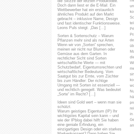
me
die Skizze der letzten Produktidee.
RECHTSANWÄLTE
Doch dann liest er die E-Mail. Ein
un
FACHANWÄLTE
Wettbewerber hat ein erstaunlich
ko
ähnliches Produkt auf den Markt
PATENTANWÄLTE
Sc
gebracht – inklusive Name, Design
Kontaktieren Sie uns für eine
und fast identischer Funktionsweise.
te
erste Beratung. ( Kontakt )
Leons Puls steigt. „Das […]
Pr
Ingenieurwissenschaft Physik
Pr
Sorten & Sortenschutz – Warum
Biologie
Pflanzen mehr sind als nur Arten
de
BiologieBiophysikBiotechnologieMikrobiolog
Wenn wir von „Sorten“ sprechen,
üb
meinen wir nicht nur Blumen oder
Chemie Gesundheit
Ma
Gemüse aus dem Garten. In
Information und Daten Wir
di
rechtlicher Sicht sind Sorten
sind kommunikationsstark,
wirtschaftliche Werte — mit
Wi
interessiert an Innovationen
Schutzbedarf, Eigentumsrechten und
me
wirtschaftlicher Bedeutung. Vom
sowie Erfindungen und...
si
Saatgut bis zur Ernte, vom Züchter
ko
bis zum Händler: Der richtige
Umgang mit Sorten ist essenziell —
wo
und rechtlich geregelt. Was bedeutet
Nu
„Sorte“ im Recht? […]
hä
Ideen sind Gold wert – wenn man sie
pr
schützt.
re
Warum geistiges Eigentum (IP) Ihr
in
wichtigstes Kapital sein kann – und
Ge
wie der IPblog dabei hilft Sie haben
eine geniale Erfindung, ein
an
einzigartiges Design oder ein starkes
Markenkonzept? Dann haben Sie