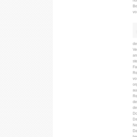
no
Bo
vo
de
Ve
an
st
Fa
Re
vo
or
au
Re
de
de
Do
Da
Ne
Da
be