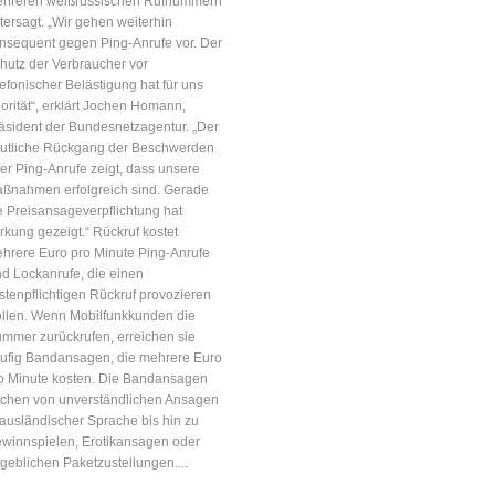
hreren weißrussischen Rufnummern
tersagt. „Wir gehen weiterhin
nsequent gegen Ping-Anrufe vor. Der
hutz der Verbraucher vor
lefonischer Belästigung hat für uns
iorität“, erklärt Jochen Homann,
äsident der Bundesnetzagentur. „Der
utliche Rückgang der Beschwerden
iePflanzenbiotechnologie
er Ping-Anrufe zeigt, dass unsere
ßnahmen erfolgreich sind. Gerade
e Preisansageverpflichtung hat
rkung gezeigt.“ Rückruf kostet
hrere Euro pro Minute Ping-Anrufe
nd Lockanrufe, die einen
stenpflichtigen Rückruf provozieren
llen. Wenn Mobilfunkkunden die
mmer zurückrufen, erreichen sie
ufig Bandansagen, die mehrere Euro
o Minute kosten. Die Bandansagen
ichen von unverständlichen Ansagen
 ausländischer Sprache bis hin zu
winnspielen, Erotikansagen oder
geblichen Paketzustellungen....