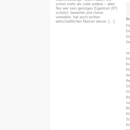
schon mehr als viele andere – aber:
Nur wer sein geistiges Eigentum (IP)
schützt, bewertet und clever
verwaltet, hat auch echten
Da
wirtschaftlichen Nutzen davon. […]
Di
Ei
Da
De
… 
ve
Da
Kr
Kl
da
Be
Da
GV
Bu
nu
Bl
Kl
Sc
Kr