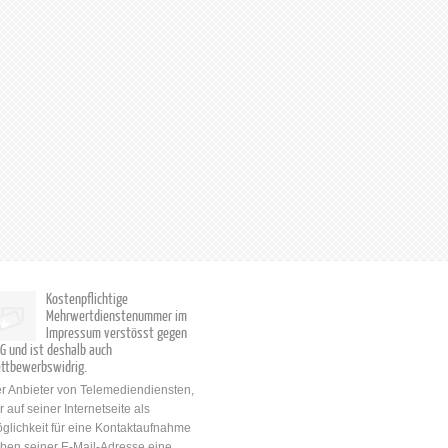
Kostenpflichtige
Mehrwertdienstenummer im
Impressum verstösst gegen
G und ist deshalb auch
ttbewerbswidrig.
r Anbieter von Telemediendiensten,
r auf seiner Internetseite als
glichkeit für eine Kontaktaufnahme
ben seiner E-Mail-Adresse eine