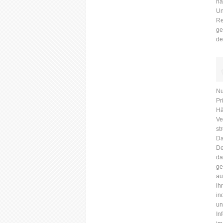
ha
Un
Re
ge
de
Nu
Pr
Hä
Ve
st
Da
De
da
ge
au
ih
in
un
In