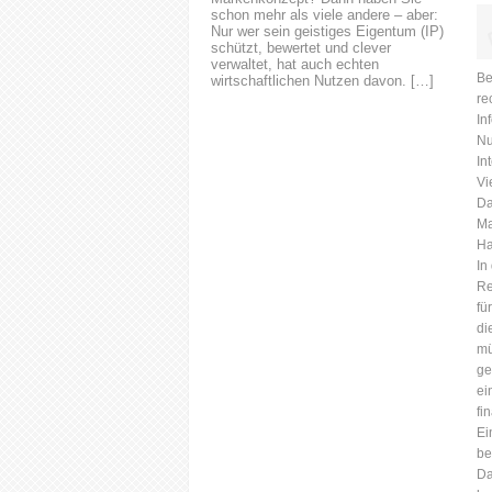
schon mehr als viele andere – aber:
Nur wer sein geistiges Eigentum (IP)
schützt, bewertet und clever
verwaltet, hat auch echten
Be
wirtschaftlichen Nutzen davon. […]
re
In
Nu
In
Vi
Da
Ma
Ha
In
Re
fü
di
mü
ge
ei
fi
Ei
be
Da