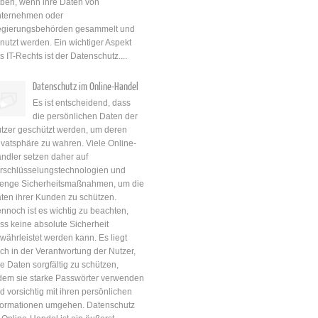
ben, wenn ihre Daten von
ternehmen oder
gierungsbehörden gesammelt und
nutzt werden. Ein wichtiger Aspekt
s IT-Rechts ist der Datenschutz....
Datenschutz im Online-Handel
Es ist entscheidend, dass
die persönlichen Daten der
tzer geschützt werden, um deren
ivatsphäre zu wahren. Viele Online-
ndler setzen daher auf
rschlüsselungstechnologien und
renge Sicherheitsmaßnahmen, um die
ten ihrer Kunden zu schützen.
nnoch ist es wichtig zu beachten,
ss keine absolute Sicherheit
währleistet werden kann. Es liegt
ch in der Verantwortung der Nutzer,
re Daten sorgfältig zu schützen,
dem sie starke Passwörter verwenden
d vorsichtig mit ihren persönlichen
formationen umgehen. Datenschutz