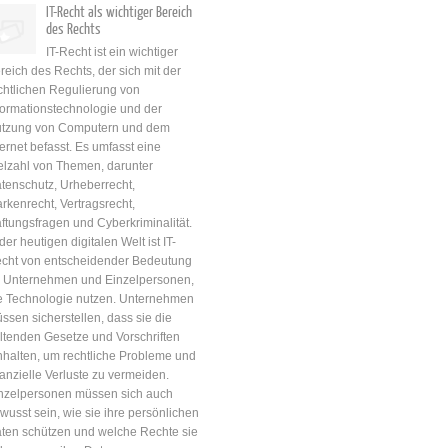
IT-Recht als wichtiger Bereich
des Rechts
IT-Recht ist ein wichtiger
reich des Rechts, der sich mit der
chtlichen Regulierung von
formationstechnologie und der
tzung von Computern und dem
ternet befasst. Es umfasst eine
elzahl von Themen, darunter
tenschutz, Urheberrecht,
rkenrecht, Vertragsrecht,
ftungsfragen und Cyberkriminalität.
 der heutigen digitalen Welt ist IT-
cht von entscheidender Bedeutung
r Unternehmen und Einzelpersonen,
e Technologie nutzen. Unternehmen
ssen sicherstellen, dass sie die
ltenden Gesetze und Vorschriften
nhalten, um rechtliche Probleme und
nanzielle Verluste zu vermeiden.
nzelpersonen müssen sich auch
wusst sein, wie sie ihre persönlichen
ten schützen und welche Rechte sie