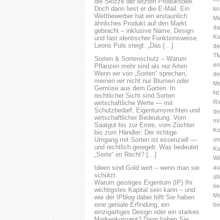
die Skizze der letzten Produktidee.
hingewiesen wurde, stellt
Doch dann liest er die E-Mail. Ein
ko
keinen Verstoss gegen Art 10
Wettbewerber hat ein erstaunlich
Me
MRK dar.
ähnliches Produkt auf den Markt
da
gebracht – inklusive Name, Design
Ko
und fast identischer Funktionsweise.
Leons Puls steigt. „Das […]
de
TM
Sorten & Sortenschutz – Warum
en
Pflanzen mehr sind als nur Arten
Wenn wir von „Sorten“ sprechen,
de
meinen wir nicht nur Blumen oder
Me
Gemüse aus dem Garten. In
Nr
rechtlicher Sicht sind Sorten
Ri
wirtschaftliche Werte — mit
Schutzbedarf, Eigentumsrechten und
de
wirtschaftlicher Bedeutung. Vom
mi
Saatgut bis zur Ernte, vom Züchter
Ko
bis zum Händler: Der richtige
Umgang mit Sorten ist essenziell —
un
und rechtlich geregelt. Was bedeutet
Ko
„Sorte“ im Recht? […]
Wi
Ideen sind Gold wert – wenn man sie
au
schützt.
üb
Warum geistiges Eigentum (IP) Ihr
li
wichtigstes Kapital sein kann – und
Me
wie der IPblog dabei hilft Sie haben
eine geniale Erfindung, ein
be
einzigartiges Design oder ein starkes
Markenkonzept? Dann haben Sie