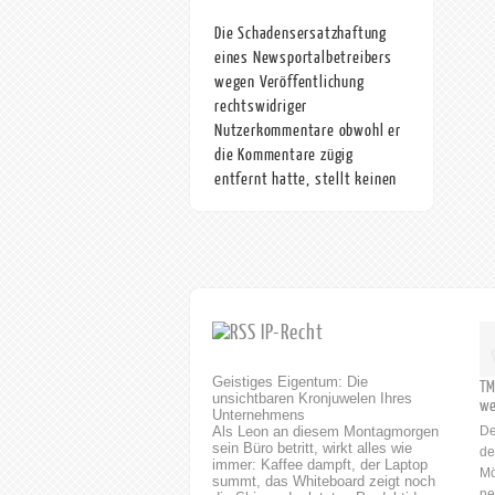
Die Schadensersatzhaftung
eines Newsportalbetreibers
wegen Veröffentlichung
rechtswidriger
Nutzerkommentare obwohl er
die Kommentare zügig
entfernt hatte, stellt keinen
Verstoss gegen Art 10 MRK
dar nachdem er auf die
rechtswidrigen Inhalte der
anonymen Kommentare
hingewiesen wur
IP-Recht
Die Schadensersatzhaftung
eines Newsportalbetreibers
wegen Veröffentlichung
Geistiges Eigentum: Die
TM
unsichtbaren Kronjuwelen Ihres
rechtswidriger
we
Unternehmens
Nutzerkommentare obwohl er
Als Leon an diesem Montagmorgen
De
die Kommentare zügig
sein Büro betritt, wirkt alles wie
de
entfernt hatte, nachdem er auf
immer: Kaffee dampft, der Laptop
Mö
summt, das Whiteboard zeigt noch
deren Rechtswidrigkeit
ne