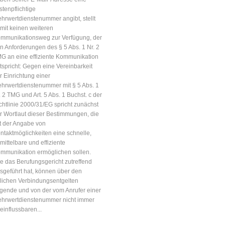
stenpflichtige
hrwertdienstenummer angibt, stellt
mit keinen weiteren
mmunikationsweg zur Verfügung, der
n Anforderungen des § 5 Abs. 1 Nr. 2
G an eine effiziente Kommunikation
tspricht: Gegen eine Vereinbarkeit
r Einrichtung einer
hrwertdienstenummer mit § 5 Abs. 1
. 2 TMG und Art. 5 Abs. 1 Buchst. c der
chtlinie 2000/31/EG spricht zunächst
r Wortlaut dieser Bestimmungen, die
t der Angabe von
ntaktmöglichkeiten eine schnelle,
mittelbare und effiziente
mmunikation ermöglichen sollen.
e das Berufungsgericht zutreffend
sgeführt hat, können über den
lichen Verbindungsentgelten
egende und von der vom Anrufer einer
hrwertdienstenummer nicht immer
einflussbaren...