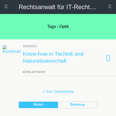
Rechtsanwalt für IT-Recht, Internetrecht, Datenschutz & Social Media
Tags › Optik
13/03/2023
Know-how in Technik und
Naturwissenschaft
KEINE ANTWORT
Zum Seitenanfang
Mobil
Desktop