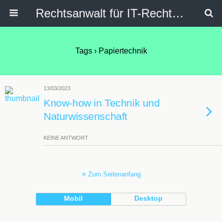
Rechtsanwalt für IT-Recht, Internetrecht, Datenschutz & Social Media
Tags › Papiertechnik
13/03/2023
Know-how in Technik und
Naturwissenschaft
KEINE ANTWORT
Zum Seitenanfang
Mobil
Desktop