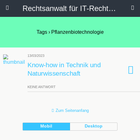
Rechtsanwalt für IT-Recht, Internetrecht, Datenschutz & Social Media
Tags › Pflanzenbiotechnologie
13/03/2023
Know-how in Technik und
Naturwissenschaft
KEINE ANTWORT
Zum Seitenanfang
Mobil
Desktop