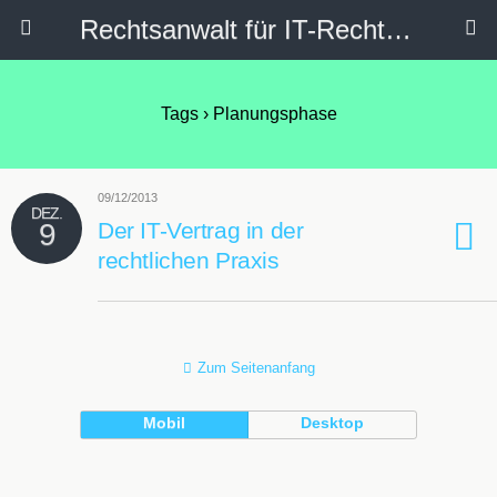
Rechtsanwalt für IT-Recht, Internetrecht, Datenschutz & Social Media
Tags › Planungsphase
09/12/2013
DEZ.
9
Der IT-Vertrag in der
rechtlichen Praxis
Zum Seitenanfang
Mobil
Desktop