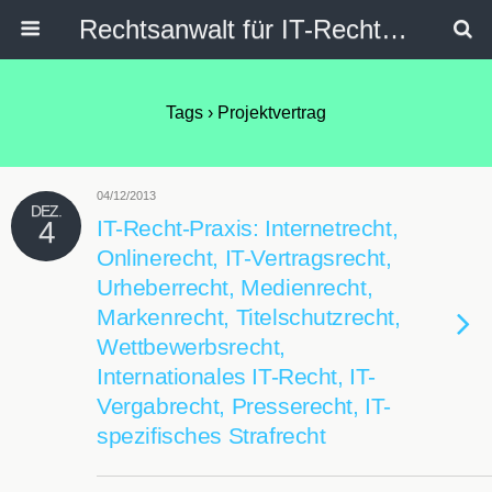
Rechtsanwalt für IT-Recht, Internetrecht, Datenschutz & Social Media
Tags › Projektvertrag
04/12/2013
DEZ.
4
IT-Recht-Praxis: Internetrecht,
Onlinerecht, IT-Vertragsrecht,
Urheberrecht, Medienrecht,
Markenrecht, Titelschutzrecht,
Wettbewerbsrecht,
Internationales IT-Recht, IT-
Vergabrecht, Presserecht, IT-
spezifisches Strafrecht