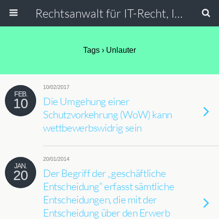
Rechtsanwalt für IT-Recht, Internetrecht, Datenschutz & Social Media
Tags › Unlauter
10/02/2017
FEB.
Die Umgehung einer
10
Schutzvorkehrung (WoW) kann
wettbewerbswidrig sein
20/01/2014
JAN.
Der Begriff der „geschäftliche
20
Entscheidung“ erfasst sämtliche
Entscheidungen, die mit der
Entscheidung über den Erwerb