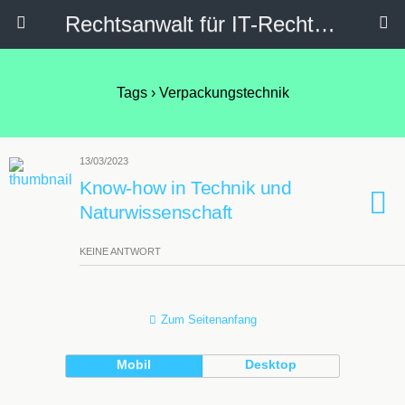
Rechtsanwalt für IT-Recht, Internetrecht, Datenschutz & Social Media
Tags › Verpackungstechnik
13/03/2023
Know-how in Technik und
Naturwissenschaft
KEINE ANTWORT
Zum Seitenanfang
Mobil
Desktop