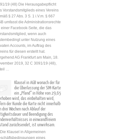
91/19 (48) Die Herausgabepflicht
Vertragsannahme gerichtete
s Vorstandsmitglieds eines Vereins
Willenserklärung beinhaltet,
mäß § 27 Abs. 3 S. 1 i.V.m. § 667
ist durch Auslegung nach §§
B umfasst die Administrationsrechte
133, 157 BGB zu ermitteln. 2.
 einer Facebook-Seite, die das
Eine mit „Auftragsbestätigung“
rstandsmitglied, wenn auch
überschriebene automatische
stembedingt unter Nutzung eines
Email, die eine
ivaten Accounts, im Auftrag des
Wissenserklärung nach § 312i
reins für diesen erstellt hat.
Abs. 1 Nr. 3 BGB beinhaltet,
rgehend AG Frankfurt am Main, 18.
ist regelmäßig zugleich als
vember 2019, 32 C 3091/19 (48),
eine auf die Vertragsannahme
teil …
gerichtete Willenserklärung
auszulegen. 3. Die in einer
Wissenserklärung nach § 312i
Klausel in AGB wonach der für
Abs. 1 Nr. 3 BGB enthaltene
die Überlassung der SIM-Karte
ein „Pfand“ in Höhe von 29,65
Erklärung „Vielen Dank für
erhoben wird, das einbehalten wird,
Ihren Auftrag. Wir werden Ihre
fern der Kunde die Karte nicht innerhalb
Bestellung umgehend
n drei Wochen nach Ablauf der
bearbeiten.“ lässt im Rahmen
ltigkeitsdauer und Beendigung des
der Auslegung regelmäßig den
ndenverhältnisses in einwandfreiem
Schluss zu, dass damit
stand zurücksendet, ist unwirksam.
zugleich eine auf...
 Die Klausel in Allgemeinen
schäftsbedingungen eines