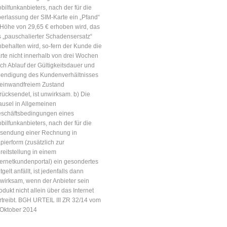
bilfunkanbieters, nach der für die
erlassung der SIM-Karte ein „Pfand“
 Höhe von 29,65 € erhoben wird, das
s „pauschalierter Schadensersatz“
nbehalten wird, so-fern der Kunde die
rte nicht innerhalb von drei Wochen
ch Ablauf der Gültigkeitsdauer und
endigung des Kundenverhältnisses
 einwandfreiem Zustand
rücksendet, ist unwirksam. b) Die
ausel in Allgemeinen
schäftsbedingungen eines
bilfunkanbieters, nach der für die
sendung einer Rechnung in
pierform (zusätzlich zur
reitstellung in einem
ternetkundenportal) ein gesondertes
tgelt anfällt, ist jedenfalls dann
wirksam, wenn der Anbieter sein
odukt nicht allein über das Internet
rtreibt. BGH URTEIL III ZR 32/14 vom
 Oktober 2014