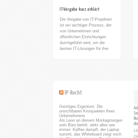
IT-Vergabe kurz erklärt
Die Vergabe von IT-Projekten
ist ein wichtiger Prozess, der
von Unternehmen und
öffentlichen Einrichtungen
durchgeführt wird, um die
besten IT-Lösungen für ihre
Bedürfnisse zu finden. Die IT-
Vergabe umfasst die
Ausschreibung, Bewertung
und Auswahl von IT-
Dienstleistern und -Produkten.
Die Vergabe von IT-Projekten
ist ein wichtiger Prozess, der
IP-Recht
von Unternehmen und
öffentlichen Einrichtungen
Geistiges Eigentum: Die
durchgeführt wird, um die
Ad
unsichtbaren Kronjuwelen Ihres
Se
besten IT-Lösungen für ihre
Unternehmens
Nu
Bedürfnisse zu finden. horak.
Als Leon an diesem Montagmorgen
di
RECHTSANWÄLTE/
sein Büro betritt, wirkt alles wie
immer: Kaffee dampft, der Laptop
FACHANWÄLTE /
LG
summt, das Whiteboard zeigt noch
PATENTANWÄLTE Rufen Sie
24