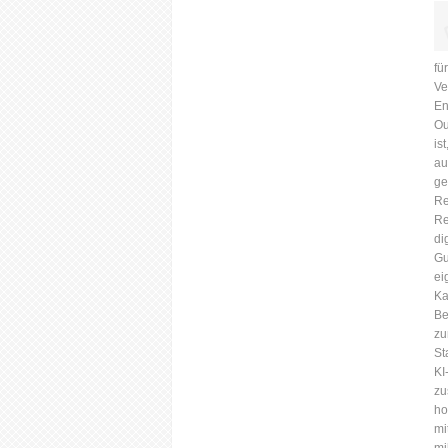
fü
Ve
En
Ou
is
au
ge
Re
Re
di
Gu
ei
Ka
Be
zu
St
KI
zu
ho
mi
mi