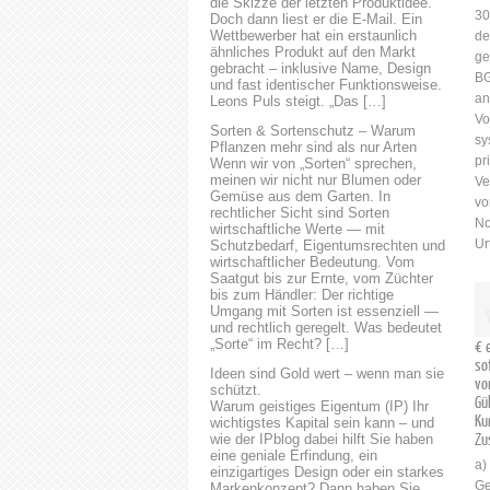
die Skizze der letzten Produktidee.
uns einfach an. Wir beraten
30
Doch dann liest er die E-Mail. Ein
Wettbewerber hat ein erstaunlich
Sie gerne. Eine erfolgreiche
de
ähnliches Produkt auf den Markt
IT-Vergabe erfordert eine
ge
gebracht – inklusive Name, Design
sorgfältige Planung und
BG
und fast identischer Funktionsweise.
Vorbereitung. Zunächst
an
Leons Puls steigt. „Das […]
müssen die Anforderungen
Vo
Sorten & Sortenschutz – Warum
des Unternehmens oder der
sy
Pflanzen mehr sind als nur Arten
öffentlichen Einrichtung klar
pr
Wenn wir von „Sorten“ sprechen,
meinen wir nicht nur Blumen oder
definiert werden. Dies umfasst
Ve
Gemüse aus dem Garten. In
die Identifizierung der
vo
rechtlicher Sicht sind Sorten
benötigten IT-Lösungen, die
No
wirtschaftliche Werte — mit
Funktionalität, die Leistung
Ur
Schutzbedarf, Eigentumsrechten und
wirtschaftlicher Bedeutung. Vom
und...
Saatgut bis zur Ernte, vom Züchter
bis zum Händler: Der richtige
Umgang mit Sorten ist essenziell —
und rechtlich geregelt. Was bedeutet
„Sorte“ im Recht? […]
€ 
so
Ideen sind Gold wert – wenn man sie
vo
schützt.
Gü
Warum geistiges Eigentum (IP) Ihr
Ku
wichtigstes Kapital sein kann – und
wie der IPblog dabei hilft Sie haben
Zu
eine geniale Erfindung, ein
a)
einzigartiges Design oder ein starkes
Ge
Markenkonzept? Dann haben Sie