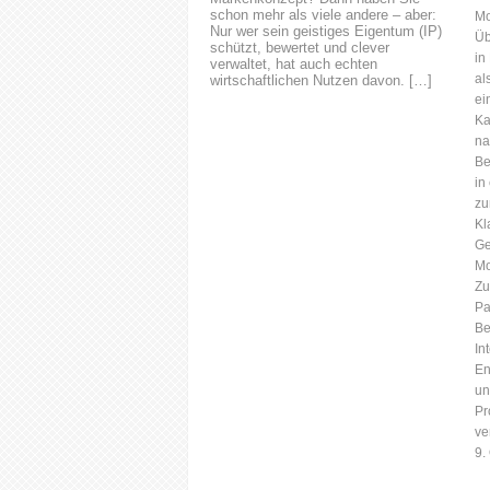
schon mehr als viele andere – aber:
Mo
Nur wer sein geistiges Eigentum (IP)
Üb
schützt, bewertet und clever
in
verwaltet, hat auch echten
al
wirtschaftlichen Nutzen davon. […]
ei
Ka
na
Be
in
zu
Kl
Ge
Mo
Zu
Pa
Be
In
En
un
Pr
ve
9.