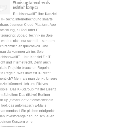
Wenn’s digital wird, wird’s
rechtlich komplex
RechtsanwaltIT: Ihre Kanzlei
r IT-Recht, Internetrecht und smarte
rtragslösungen Cloud-Plattform, App-
twicklung, KI-Tool oder IT-
tsourcing: Sobald Technik im Spiel
t, wird es nicht nur schnell – sondern
ch rechtlich anspruchsvoll. Und
nau da kommen wir ins Spiel:
chtsanwaltIT – Ihre Kanzlei für IT-
cht und Internetrecht. Denn auch
gitale Projekte brauchen Regeln.
te Regeln. Was umfasst IT-Recht
gentlich? Mehr als man denkt. Unsere
nzlei kümmert sich um: Fiktives
ispiel: Das KI-Start-up mit der Lizenz
m Scheitern Das (fiktive) Berliner
art-up „SmartBrief.AI“ entwickelt ein
-Tool, das automatisch E-Mails
sammenfasst.Sie pitchen erfolgreich,
len Investorengelder und schließen
t einem Konzern einen
llionenschweren