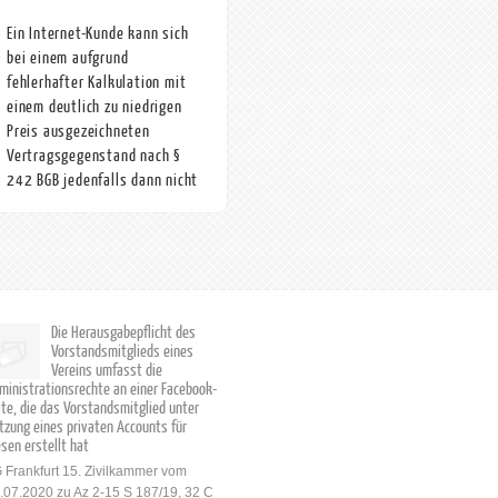
Ein Internet-Kunde kann sich
bei einem aufgrund
fehlerhafter Kalkulation mit
einem deutlich zu niedrigen
Preis ausgezeichneten
Vertragsgegenstand nach §
242 BGB jedenfalls dann nicht
auf den Vertrag berufen, wenn
er bei Vertragsschluss die
fehlerhafte Preisangabe
positiv erkannt hat und die
Vertragsdurchführung für den
Verkäufer schlechthin
Die Herausgabepflicht des
Vorstandsmitglieds eines
unzumutbar ist.
Vereins umfasst die
1. Ob eine per Email dem
ministrationsrechte an einer Facebook-
ite, die das Vorstandsmitglied unter
Kunden übersandte
tzung eines privaten Accounts für
automatische Antwort neben
esen erstellt hat
der Wissenserklärung des §
 Frankfurt 15. Zivilkammer vom
312i Abs. 1 Nr. 3 BGB
.07.2020 zu Az 2-15 S 187/19, 32 C
zugleich auch eine auf die