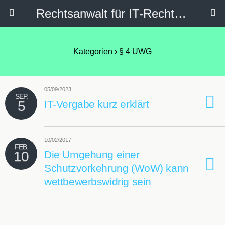
Rechtsanwalt für IT-Recht, Internetrecht, Datenschutz & Social Media
Kategorien ›
§ 4 UWG
05/09/2023
SEP.
5
IT-Vergabe kurz erklärt
10/02/2017
FEB.
10
Die Umgehung einer
Schutzvorkehrung (WoW) kann
wettbewerbswidrig sein