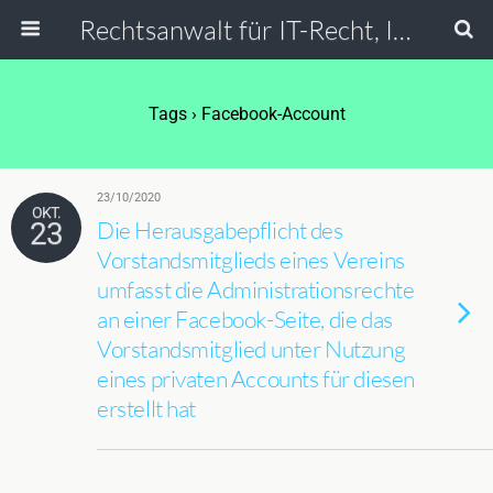
Rechtsanwalt für IT-Recht, Internetrecht, Datenschutz & Social Media
Tags › Facebook-Account
23/10/2020
OKT.
23
Die Herausgabepflicht des
Vorstandsmitglieds eines Vereins
umfasst die Administrationsrechte
an einer Facebook-Seite, die das
Vorstandsmitglied unter Nutzung
eines privaten Accounts für diesen
erstellt hat