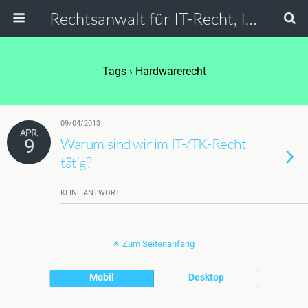
Rechtsanwalt für IT-Recht, Internetrecht, Datenschutz & Social Media
Tags › Hardwarerecht
09/04/2013
APR.
9
Warum sind wir im IT-/TK-Recht
tätig?
KEINE ANTWORT
Zum Seitenanfang
Mobil
Desktop