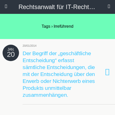
Rechtsanwalt für IT-Recht, Internetrecht, Datenschutz & Social Media
Tags › Irreführend
20/01/2014
JAN.
20
Der Begriff der „geschäftliche
Entscheidung“ erfasst
sämtliche Entscheidungen, die
mit der Entscheidung über den
Erwerb oder Nichterwerb eines
Produkts unmittelbar
zusammenhängen.