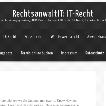
RechtsanwaltIT: IT-Recht
jektrecht, Vertragsgestaltung, AGB, Datenschutzrecht, KI-Recht, TK-Recht, Technikrecht, Fac
TK-Recht
Presserecht
Wettbewerbsrecht
Anwaltskanz
angebote
Termin online buchen
Impressum
Datenschutz
Informationen wie die Unternehmenswerte, Know-How des
genen Daten und des Umsatzes. Ohne eine angemessene