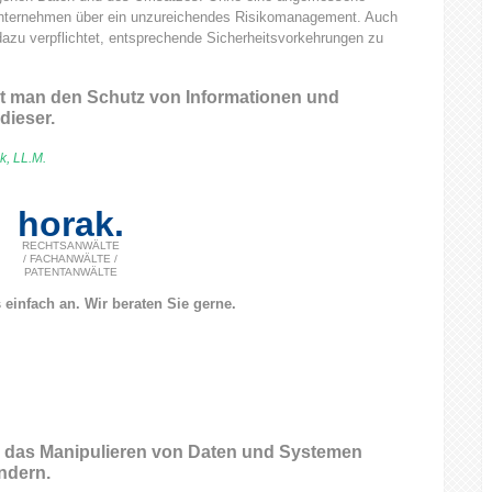
r Unternehmen über ein unzureichendes Risikomanagement. Auch
 dazu verpflichtet, entsprechende Sicherheitsvorkehrungen zu
eht man den Schutz von Informationen und
dieser.
k, LL.M.
horak.
RECHTSANWÄLTE
/ FACHANWÄLTE /
PATENTANWÄLTE
 einfach an.
Wir beraten Sie gerne.
ll das Manipulieren von Daten und Systemen
ndern.