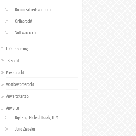
Domainschiedsverfahren
Onlinerecht
Softwarerecht
IT-Outsourcing
TK-Recht
Presserecht
Wettbewerbsrecht
Anwaltskanzlei
Anwälte
Dipl.-Ing. Michael Horak, LL.M.
Julia Ziegeler