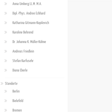
Anna Umberg LL.M. M.A.
Dipl.-Phys. Andree Eckhard
Katharina Gitmann-Kopilevich
Karoline Behrend
Dr. Johanna K. Müller-Kühne
Andreas Friedlein
Stefan Karfusehr
Diana Eberle
Standorte
Berlin
Bielefeld
Bremen