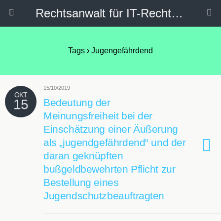
Rechtsanwalt für IT-Recht, Internetrecht, Datenschutz & Social Media
Tags › Jugengefährdend
15/10/2019
OKT.
15
Bedeutung der
Meinungsfreiheit bei der
Einschätzung einer Äußerung
als „jugendgefährdend“ und der
daran geknüpften
bußgeldbewehrten Pflicht zur
Bestellung eines
Jugendschutzbeauftragten