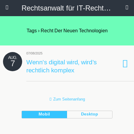
Rechtsanwalt für IT-Recht, Internetrecht, Datenschutz & Social Media
Tags › Recht Der Neuen Technologien
07/08/2025
AUG.
7
Wenn’s digital wird, wird’s
rechtlich komplex
Zum Seitenanfang
Mobil
Desktop