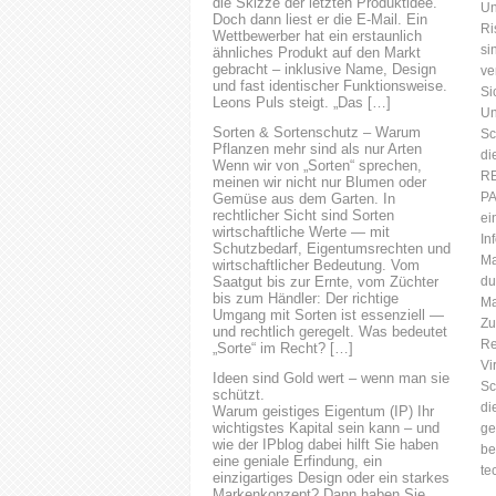
die Skizze der letzten Produktidee.
Un
unternehmerischen Handelns
Doch dann liest er die E-Mail. Ein
Ri
Wettbewerber hat ein erstaunlich
stets eingehalten werden.
si
ähnliches Produkt auf den Markt
Schon im Lichte der
gebracht – inklusive Name, Design
ve
vorhandenen Regelungsdichte
und fast identischer Funktionsweise.
Si
Leons Puls steigt. „Das […]
für Unternehmen und
Un
Unternehmer,
Sorten & Sortenschutz – Warum
Sc
grenzüberschreitender
Pflanzen mehr sind als nur Arten
di
Wenn wir von „Sorten“ sprechen,
Aktivitäten, der zunehmende
R
meinen wir nicht nur Blumen oder
Regulierung und insbesondere
PA
Gemüse aus dem Garten. In
der besonderen Haftung für
rechtlicher Sicht sind Sorten
ei
die Leitungsorgane muss
wirtschaftliche Werte — mit
In
Schutzbedarf, Eigentumsrechten und
heute jedes Unternehmen ein
Ma
wirtschaftlicher Bedeutung. Vom
Compliance Management
Saatgut bis zur Ernte, vom Züchter
du
betreiben. Rechtsanwalt Dipl.-
bis zum Händler: Der richtige
Ma
Ing. Michael Horak, LL.M.
Umgang mit Sorten ist essenziell —
Zu
und rechtlich geregelt. Was bedeutet
Risikobehaftete Bereiche der
Re
„Sorte“ im Recht? […]
IT-Compliance Dabei müssen
Vi
in besonderem Maße die...
Ideen sind Gold wert – wenn man sie
Sc
schützt.
di
Warum geistiges Eigentum (IP) Ihr
wichtigstes Kapital sein kann – und
ge
wie der IPblog dabei hilft Sie haben
be
eine geniale Erfindung, ein
te
einzigartiges Design oder ein starkes
Markenkonzept? Dann haben Sie