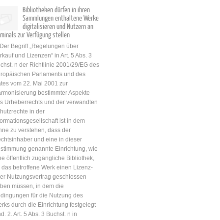
Bibliotheken dürfen in ihren
Sammlungen enthaltene Werke
digitalisieren und Nutzern an
rminals zur Verfügung stellen
 Der Begriff „Regelungen über
rkauf und Lizenzen“ in Art. 5 Abs. 3
chst. n der Richtlinie 2001/29/EG des
ropäischen Parlaments und des
tes vom 22. Mai 2001 zur
rmonisierung bestimmter Aspekte
s Urheberrechts und der verwandten
hutzrechte in der
formationsgesellschaft ist in dem
nne zu verstehen, dass der
chtsinhaber und eine in dieser
stimmung genannte Einrichtung, wie
ne öffentlich zugängliche Bibliothek,
r das betroffene Werk einen Lizenz-
er Nutzungsvertrag geschlossen
ben müssen, in dem die
dingungen für die Nutzung des
rks durch die Einrichtung festgelegt
nd. 2. Art. 5 Abs. 3 Buchst. n in