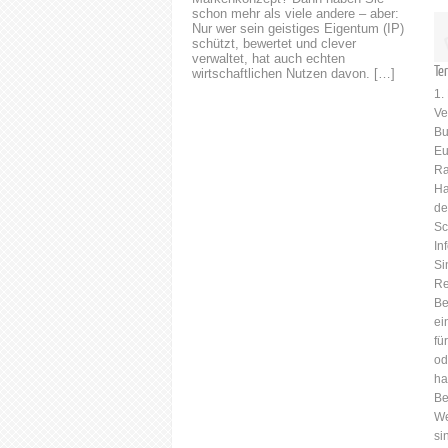
schon mehr als viele andere – aber:
Nur wer sein geistiges Eigentum (IP)
schützt, bewertet und clever
verwaltet, hat auch echten
Te
wirtschaftlichen Nutzen davon. […]
1.
Ve
Bu
Eu
Ra
Ha
de
Sc
In
Si
Re
Be
ei
fü
od
ha
Be
We
si