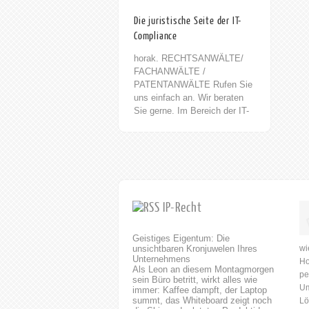
Die juristische Seite der IT-
Compliance
horak. RECHTSANWÄLTE/
FACHANWÄLTE /
PATENTANWÄLTE Rufen Sie
uns einfach an. Wir beraten
Sie gerne. Im Bereich der IT-
Landschaft herrschen
gesetzliche,
unternehmensinterne und
vertragliche Regelungen. Mit
dem Begriff IT-Compliance
können wir in der
Unternehmensführung die
IP-Recht
Einhaltung der Regelungen
beschreiben. Compliance
Geistiges Eigentum: Die
bedeutet dabei an sich
unsichtbaren Kronjuwelen Ihres
wi
lediglich, dass die jeweils
Unternehmens
Ho
geltenden rechtlichen Regeln
Als Leon an diesem Montagmorgen
pe
sein Büro betritt, wirkt alles wie
und anerkannten
Um
immer: Kaffee dampft, der Laptop
gesellschaftlichen Werten und
summt, das Whiteboard zeigt noch
Lö
Normen im Rahmen allen