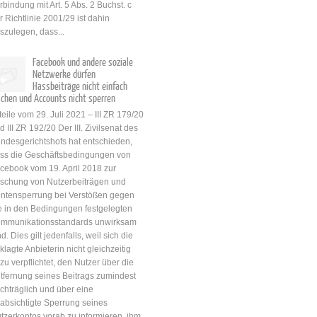
rbindung mit Art. 5 Abs. 2 Buchst. c
r Richtlinie 2001/29 ist dahin
szulegen, dass...
Facebook und andere soziale
Netzwerke dürfen
Hassbeiträge nicht einfach
schen und Accounts nicht sperren
teile vom 29. Juli 2021 – III ZR 179/20
d III ZR 192/20 Der III. Zivilsenat des
ndesgerichtshofs hat entschieden,
ss die Geschäftsbedingungen von
cebook vom 19. April 2018 zur
schung von Nutzerbeiträgen und
ntensperrung bei Verstößen gegen
e in den Bedingungen festgelegten
mmunikationsstandards unwirksam
nd. Dies gilt jedenfalls, weil sich die
klagte Anbieterin nicht gleichzeitig
zu verpflichtet, den Nutzer über die
tfernung seines Beitrags zumindest
chträglich und über eine
absichtigte Sperrung seines
tzerkontos vorab zu informieren, ihm