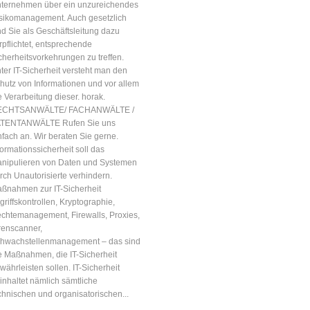
ternehmen über ein unzureichendes
sikomanagement. Auch gesetzlich
nd Sie als Geschäftsleitung dazu
rpflichtet, entsprechende
cherheitsvorkehrungen zu treffen.
ter IT-Sicherheit versteht man den
hutz von Informationen und vor allem
e Verarbeitung dieser. horak.
ECHTSANWÄLTE/ FACHANWÄLTE /
TENTANWÄLTE Rufen Sie uns
nfach an. Wir beraten Sie gerne.
formationssicherheit soll das
nipulieren von Daten und Systemen
rch Unautorisierte verhindern.
ßnahmen zur IT-Sicherheit
griffskontrollen, Kryptographie,
chtemanagement, Firewalls, Proxies,
renscanner,
hwachstellenmanagement – das sind
e Maßnahmen, die IT-Sicherheit
währleisten sollen. IT-Sicherheit
inhaltet nämlich sämtliche
chnischen und organisatorischen...