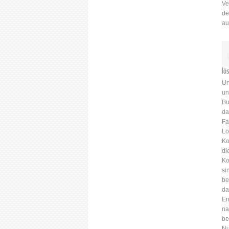
Ve
de
au
lö
Ur
un
Bu
da
Fa
Lö
Ko
di
Ko
si
be
da
En
na
be
Nu