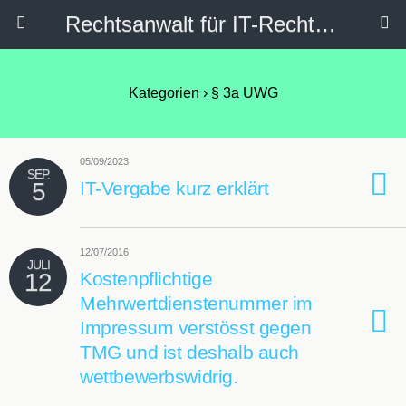
Rechtsanwalt für IT-Recht, Internetrecht, Datenschutz & Social Media
Kategorien ›
§ 3a UWG
05/09/2023
SEP.
5
IT-Vergabe kurz erklärt
12/07/2016
JULI
12
Kostenpflichtige
Mehrwertdienstenummer im
Impressum verstösst gegen
TMG und ist deshalb auch
wettbewerbswidrig.