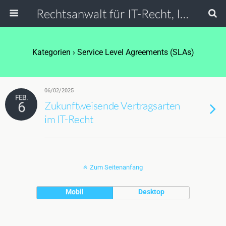
Rechtsanwalt für IT-Recht, Internetrecht, Datenschutz & Social Media
Kategorien ›
Service Level Agreements (SLAs)
06/02/2025
FEB.
6
Zukunftweisende Vertragsarten
im IT-Recht
Zum Seitenanfang
Mobil
Desktop