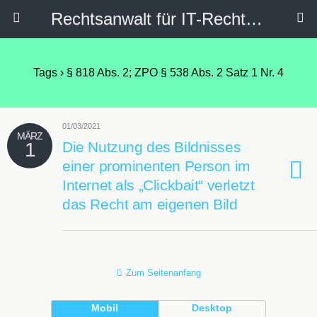
Rechtsanwalt für IT-Recht, Internetrecht, Datenschutz & Social Media
Tags › § 818 Abs. 2; ZPO § 538 Abs. 2 Satz 1 Nr. 4
01/03/2021
MÄRZ
1
Die Nutzung des Bildnisses
einer prominenten Person im
Internet als „Clickbait“ verletzt
das Recht am eigenen Bild
Zum Seitenanfang
Mobil
Desktop