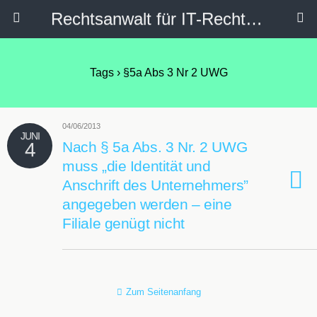
Rechtsanwalt für IT-Recht, Internetrecht, Datenschutz & Social Media
Tags › §5a Abs 3 Nr 2 UWG
04/06/2013
JUNI
4
Nach § 5a Abs. 3 Nr. 2 UWG
muss „die Identität und
Anschrift des Unternehmers”
angegeben werden – eine
Filiale genügt nicht
Zum Seitenanfang