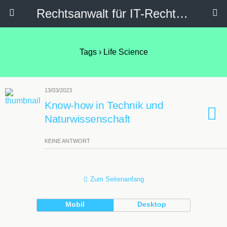
Rechtsanwalt für IT-Recht, Internetrecht, Datenschutz & Social Media
Tags › Life Science
13/03/2023
Know-how in Technik und
Naturwissenschaft
KEINE ANTWORT
Zum Seitenanfang
Mobil
Desktop