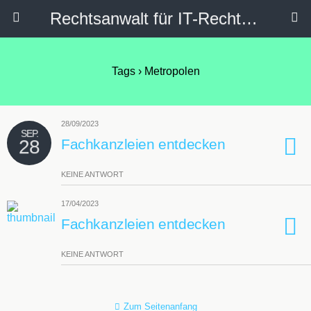
Rechtsanwalt für IT-Recht, Internetrecht, Datenschutz & Social Media
Tags › Metropolen
28/09/2023
SEP.
28
Fachkanzleien entdecken
KEINE ANTWORT
17/04/2023
Fachkanzleien entdecken
KEINE ANTWORT
Zum Seitenanfang